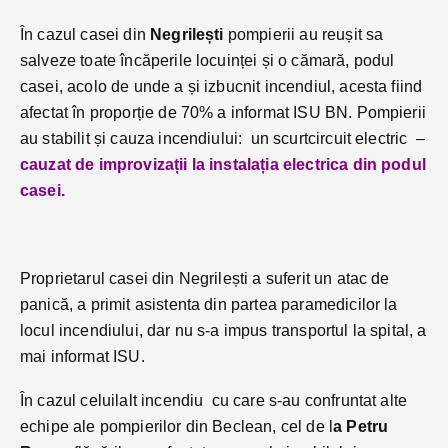
În cazul casei din
Negrilești
pompierii au reușit sa
salveze toate încăperile locuinței și o cămară, podul
casei, acolo de unde a și izbucnit incendiul, acesta fiind
afectat în proporție de 70% a informat ISU BN. Pompierii
au stabilit și cauza incendiului: un scurtcircuit electric –
cauzat de improvizații la instalația electrica din podul
casei.
Proprietarul casei din Negrilești a suferit un atac de
panică, a primit asistenta din partea paramedicilor la
locul incendiului, dar nu s-a impus transportul la spital, a
mai informat ISU.
În cazul celuilalt incendiu cu care s-au confruntat alte
echipe ale pompierilor din Beclean, cel de l
a Petru