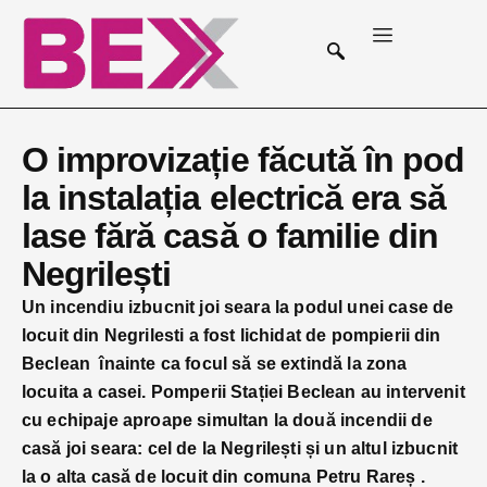
O improvizație făcută în pod
la instalația electrică era să
lase fără casă o familie din
Negrilești
Un incendiu izbucnit joi seara la podul unei case de
locuit din Negrilesti a fost lichidat de pompierii din
Beclean înainte ca focul să se extindă la zona
locuita a casei.
Pomperii Stației Beclean au intervenit
cu echipaje aproape simultan la două incendii de
casă joi seara: cel de la Negrilești și un altul izbucnit
la o alta casă de locuit din comuna Petru Rareș .