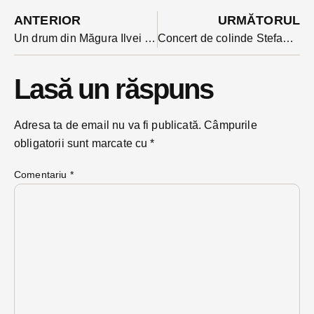
ANTERIOR
URMĂTORUL
Un drum din Măgura Ilvei inundat din nou pe două segmente după ce Pârăul Ilva s-a revărsat
Concert de colinde Stefan Hrușcă astăzi la Năsăud. Orașul a intrat în ultimul moment pe harta primului turneu Hrușcă după trei ani de absență
Lasă un răspuns
Adresa ta de email nu va fi publicată.
Câmpurile
obligatorii sunt marcate cu
*
Comentariu
*