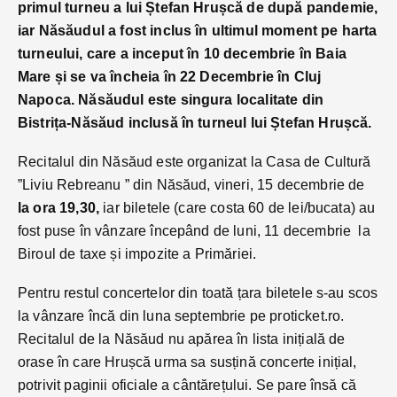
primul turneu a lui Ștefan Hrușcă de după pandemie,
iar Năsăudul a fost inclus în ultimul moment pe harta
turneului, care a inceput în 10 decembrie în Baia
Mare și se va încheia în 22 Decembrie în Cluj
Napoca. Năsăudul este singura localitate din
Bistrița-Năsăud inclusă în turneul lui Ștefan Hrușcă.
Recitalul din Năsăud este organizat la Casa de Cultură
”Liviu Rebreanu ” din Năsăud, vineri, 15 decembrie de
la ora 19,30,
iar biletele (care costa 60 de lei/bucata) au
fost puse în vânzare începând de luni, 11 decembrie la
Biroul de taxe și impozite a Primăriei.
Pentru restul concertelor din toată țara biletele s-au scos
la vânzare încă din luna septembrie pe proticket.ro.
Recitalul de la Năsăud nu apărea în lista inițială de
orase în care Hrușcă urma sa susțină concerte inițial,
potrivit paginii oficiale a cântărețului. Se pare însă că