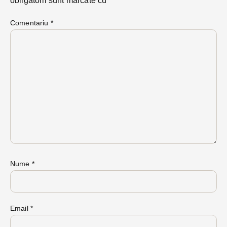
obligatorii sunt marcate cu
*
Comentariu
*
Nume
*
Email
*