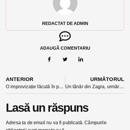
REDACTAT DE ADMIN
ADAUGĂ COMENTARIU
ANTERIOR
URMĂTORUL
O improvizație făcută în pod la instalația electrică era să lase fără casă o familie din Negrilești
Un tânăr din Zagra, urmărit internațional pentru omor în Almeria (Spania) prins în comuna natală de polițiști
Lasă un răspuns
Adresa ta de email nu va fi publicată.
Câmpurile