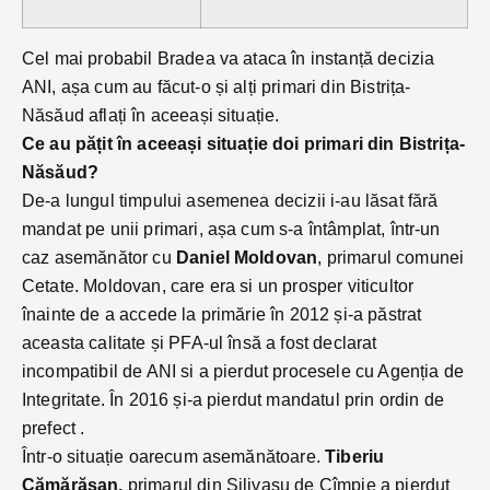
Cel mai probabil Bradea va ataca în instanță decizia
ANI, așa cum au făcut-o și alți primari din Bistrița-
Năsăud aflați în aceeași situație.
Ce au pățit în aceeași situație doi primari din Bistrița-
Năsăud?
De-a lungul timpului asemenea decizii i-au lăsat fără
mandat pe unii primari, așa cum s-a întâmplat, într-un
caz asemănător cu
Daniel Moldovan
, primarul comunei
Cetate. Moldovan, care era si un prosper viticultor
înainte de a accede la primărie în 2012 și-a păstrat
aceasta calitate și PFA-ul însă a fost declarat
incompatibil de ANI si a pierdut procesele cu Agenția de
Integritate. În 2016 și-a pierdut mandatul prin ordin de
prefect .
Într-o situație oarecum asemănătoare.
Tiberiu
Cămărășan,
primarul din Silivașu de Cîmpie a pierdut