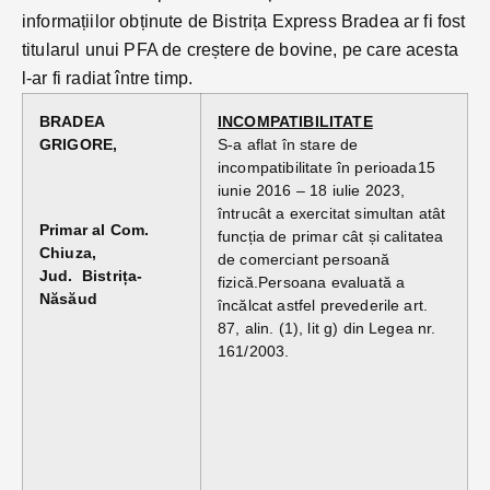
informațiilor obținute de Bistrița Express Bradea ar fi fost
titularul unui PFA de creștere de bovine, pe care acesta
l-ar fi radiat între timp.
BRADEA
INCOMPATIBILITATE
GRIGORE,
S-a aflat în stare de
incompatibilitate în perioada15
iunie 2016 – 18 iulie 2023,
întrucât a exercitat simultan atât
Primar al Com.
funcția de primar cât și calitatea
Chiuza,
de comerciant persoană
Jud.
Bistrița-
fizică.Persoana evaluată a
Năsăud
încălcat astfel prevederile art.
87, alin. (1), lit g) din Legea nr.
161/2003.