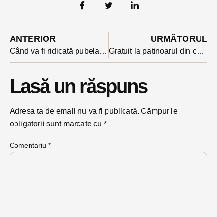
ANTERIOR
URMĂTORUL
Când va fi ridicată pubela galbenă cu deșeuri de metal și plastic pentru ultima oară anul acesta?
Gratuit la patinoarul din centrul Bistriței pentru grupuri de elevi. Care e condiția?
Lasă un răspuns
Adresa ta de email nu va fi publicată.
Câmpurile
obligatorii sunt marcate cu
*
Comentariu
*