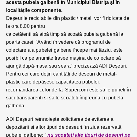
acesta pubela galbenă în Municipiul Bistrița și în
localitățile componente.
Deșeurile reciclabile din plastic / metal vor fi ridicate de
la ora 8.00 pentru
ca cetățenii să aibă timp să scoată pubela galbenă la
poarta casei. ”Având în vedere că programul de
colectare a a pubelei galbene începe mai târziu, este
posibil ca pe anumite trasee mașina de colectare să
ajungă după-masa sau seara” precizează ADI Deșeuri.
Pentru cei care dețin cantități de deseuri de metal-
plastic care depășesc capacitatea pubelei,
recomandarea celor de la Supercom este să le puneți în
saci transparenți și să le scoateți împreună cu pubela
galbenă.
ADI Deșeuri reînnoiește solicitarea de evitarea a
depozitarii si altor tipuri de deseuri, în ziua rezervată
pubelei galbene: ”
nu scoateți alte tipuri de deșeuri pe