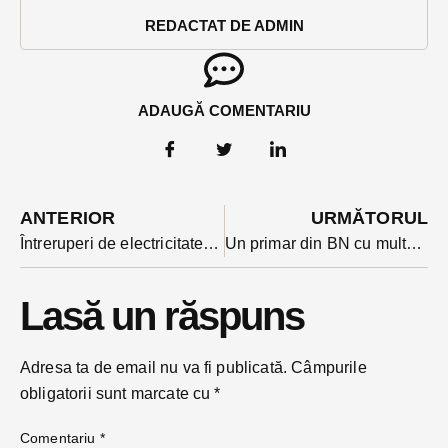
REDACTAT DE ADMIN
ADAUGĂ COMENTARIU
ANTERIOR
URMĂTORUL
Întreruperi de electricitate luni pe trei străzi din Bistrița. Ce anunț face SDEE în privința întreruperilor din Livezile?
Un primar din BN cu multe mandate găsit incompatibil de ANI. Alesul a avut un PFA, radiat însă. Ce au pățit alți primari în aceeași situație după ce s-au luptat în instanțe?
Lasă un răspuns
Adresa ta de email nu va fi publicată.
Câmpurile
obligatorii sunt marcate cu
*
Comentariu
*