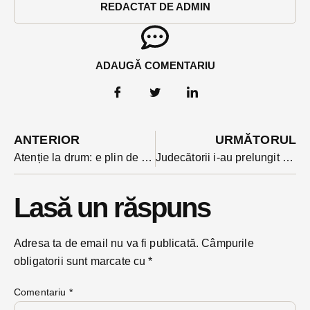
REDACTAT DE ADMIN
ADAUGĂ COMENTARIU
ANTERIOR
URMĂTORUL
Atenție la drum: e plin de accidente din cauza neatenției înaintea Revelionului
Judecătorii i-au prelungit astăzi arestul preventiv individului care și-a măcelărit soția la începutul lunii decembrie. Mandatul ar fi expirat în primele zile ale anului
Lasă un răspuns
Adresa ta de email nu va fi publicată.
Câmpurile
obligatorii sunt marcate cu
*
Comentariu
*