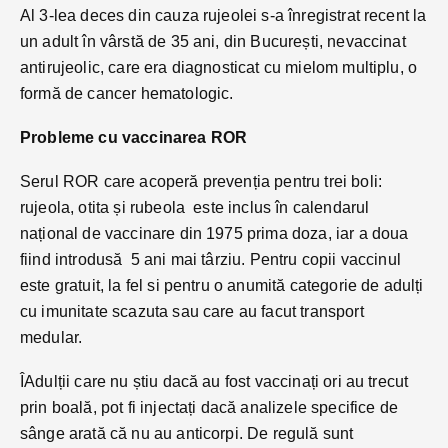
Al 3-lea deces din cauza rujeolei s-a înregistrat recent la
un adult în vârstă de 35 ani, din București, nevaccinat
antirujeolic, care era diagnosticat cu mielom multiplu, o
formă de cancer hematologic.
Probleme cu vaccinarea ROR
Serul ROR care acoperă prevenția pentru trei boli:
rujeola, otita și rubeola este inclus în calendarul
național de vaccinare din 1975 prima doza, iar a doua
fiind introdusă 5 ani mai târziu. Pentru copii vaccinul
este gratuit, la fel si pentru o anumită categorie de adulți
cu imunitate scazuta sau care au facut transport
medular.
ÎAdulții care nu știu dacă au fost vaccinați ori au trecut
prin boală, pot fi injectați dacă analizele specifice de
sânge arată că nu au anticorpi. De regulă sunt