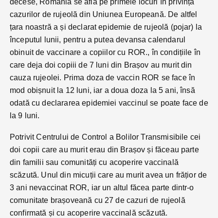
decese, România se află pe primele locuri în privința
cazurilor de rujeolă din Uniunea Europeană. De altfel
țara noastră a și declarat epidemie de rujeolă (pojar) la
începutul lunii, pentru a putea devansa calendarul
obinuit de vaccinare a copiilor cu ROR., în condițiile în
care deja doi copiii de 7 luni din Brașov au murit din
cauza rujeolei. Prima doza de vaccin ROR se face în
mod obișnuit la 12 luni, iar a doua doza la 5 ani, însă
odată cu declararea epidemiei vaccinul se poate face de
la 9 luni.
Potrivit Centrului de Control a Bolilor Transmisibile cei
doi copii care au murit erau din Brașov și făceau parte
din familii sau comunități cu acoperire vaccinală
scăzută. Unul din micuții care au murit avea un frățior de
3 ani nevaccinat ROR, iar un altul făcea parte dintr-o
comunitate brașoveană cu 27 de cazuri de rujeolă
confirmată și cu acoperire vaccinală scăzută.