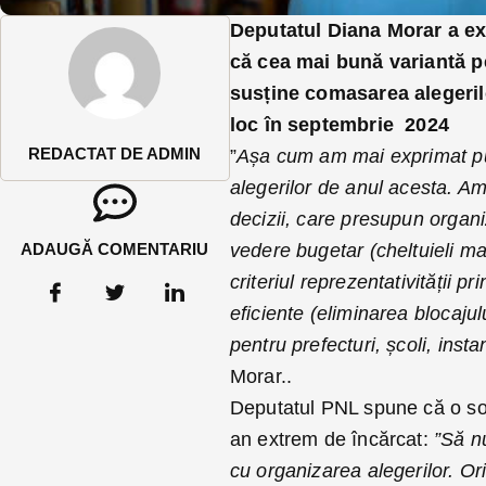
Deputatul Diana Morar a exp
că cea mai bună variantă p
susține comasarea alegerilo
loc în septembrie 2024
REDACTAT DE ADMIN
”
Așa cum am mai exprimat pub
alegerilor de anul acesta. A
decizii, care presupun organi
ADAUGĂ COMENTARIU
vedere bugetar (cheltuieli mai
criteriul reprezentativității p
eficiente (eliminarea blocajul
pentru prefecturi, școli, insta
Morar..
Deputatul PNL spune că o sol
an extrem de încărcat:
”Să n
cu organizarea alegerilor. Or