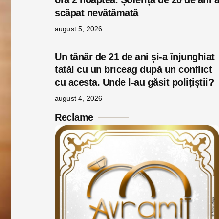
ora 2 noaptea. Șoferița de 20 de ani a
scăpat nevătămată
august 5, 2026
Un tânăr de 21 de ani și-a înjunghiat
tatăl cu un briceag după un conflict
cu acesta. Unde l-au găsit polițiștii?
august 4, 2026
Reclame