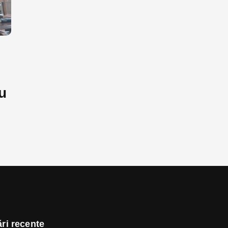
u
ri recente