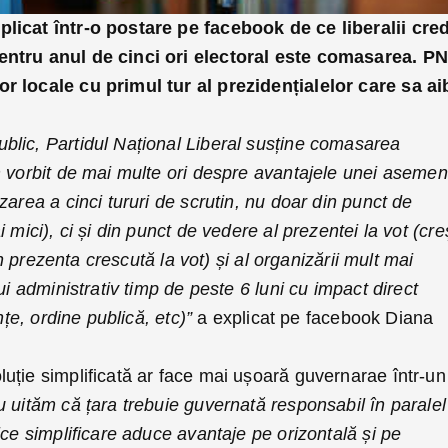
licat într-o postare pe facebook de ce liberalii cre
entru anul de cinci ori electoral este comasarea. P
r locale cu primul tur al prezidențialelor care sa ai
lic, Partidul Național Liberal susține comasarea
m vorbit de mai multe ori despre avantajele unei aseme
zarea a cinci tururi de scrutin, nu doar din punct de
 mici), ci și din punct de vedere al prezentei la vot (cre
rin prezenta crescută la vot) și al organizării mult mai
ui administrativ timp de peste 6 luni cu impact direct
nțe, ordine publică, etc)”
a explicat pe facebook Diana
uție simplificată ar face mai ușoară guvernarae într-un
u uităm că țara trebuie guvernată responsabil în paralel
ice simplificare aduce avantaje pe orizontală și pe