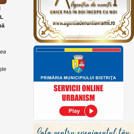
d
NL
bă
nea
ște