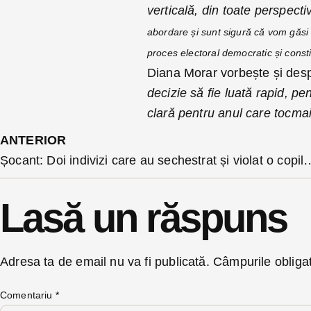
verticală, din toate perspecti
abordare și sunt sigură că vom găs
proces electoral democratic și consti
Diana Morar vorbește și despr
decizie să fie luată rapid, pen
clară pentru anul care tocmai
ANTERIOR
Șocant: Doi indivizi care au sechestrat și violat o copilă de 14 ani, pe care au și drogat-
Lasă un răspuns
Adresa ta de email nu va fi publicată.
Câmpurile obliga
Comentariu
*