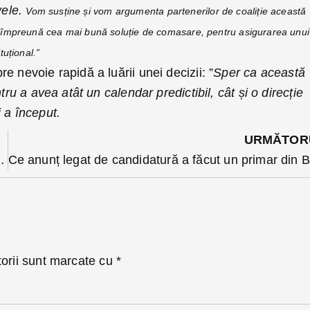
vele.
Vom susține și vom argumenta partenerilor de coaliție această
i împreună cea mai bună soluție de comasare, pentru asigurarea unui
tuțional.”
e nevoie rapidă a luării unei decizii: ”
Sper ca această
tru a avea atât un calendar predictibil, cât și o direcție
 a început.
URMĂTOR
o, trimiși în arest. Fata a fost păcălită să urce în mașina lor
torii sunt marcate cu
*