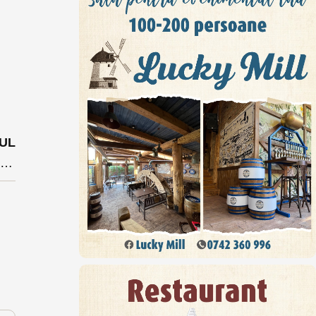
UL
Ce anunț legat de candidatură a făcut un primar din Bistrița-Năsăud trimis în judecată de DNA?