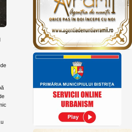
d
 de
bă
de
nic
au