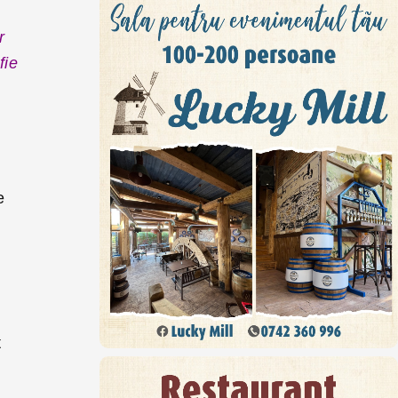
r
fie
e
t