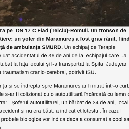
ra pe DN 17 C Fiad (Telciu)-Romuli, un tronson de
iere: un șofer din Maramureș a fost grav rănit, fiin
ență de ambulanța SMURD.
Un echipaj de Terapie
reluat accidentatul de 36 de ani de la echipajul care i-a
intubat la fața locului și l-a transportat la Spital Județean
u traumatism cranio-cerebral, potrivit ISU.
ița și se îndrepta spre Maramureș ar fi intrat într-o cur
 s-ar fi colizionat cu o autoutilitară încărcată cu lemn 
ar. Șoferul autoutilitarei, un bărbat de 34 de ani, local
accident și nu era băut, a indicat etilotestul. În cazul
probele biologice vor indica daca a consumat alcool s
n.