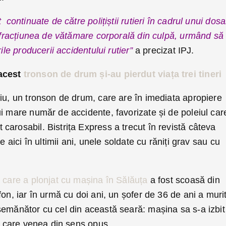
 continuate de către polițiștii rutieri în cadrul unui dosa
infracțiunea de vătămare corporală din culpă, urmând să 
ile producerii accidentului rutier”
a precizat IPJ.
 acest
tronson de drum și-au pierdut viața trei tineri
ciu, un tronson de drum, care are în imediata apropiere
i mare număr de accidente, favorizate și de poleiul car
arosabil. Bistrița Express a trecut în revistă câteva
e aici în ultimii ani, unele soldate cu răniți grav sau cu
ă care a plonjat cu mașina în Sălăuța
a fost scoasă din
fon, iar în urmă cu doi ani, un șofer de 36 de ani a muri
semănător cu cel din această seară: mașina sa s-a izbit
ră care venea din sens opus.