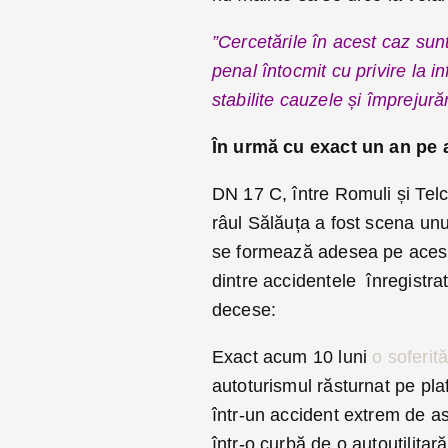
”Cercetările în acest caz sunt
penal întocmit cu privire la 
stabilite cauzele și împrejurăr
În urmă cu exact un an pe
DN 17 C, între Romuli și Tel
râul Sălăuța a fost scena unu
se formează adesea pe acest c
dintre accidentele înregistrat
decese:
Exact acum 10 luni
o soferit
autoturismul răsturnat pe pla
într-un accident extrem de a
într-o curbă de o autoutilita