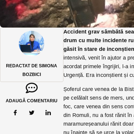
Accident grav sâmbătă sea
drum cu multe incidente rut
găsit în stare de inconști
intensivă, venit în ajutor a p
REDACTAT DE SIMONA
acordat primele îngrijiri, l-a 
BOZBICI
Urgență. Era inconștient și c
Șoferul care venea de la Bistr
pe celălalt sens de mers, unde
ADAUGĂ COMENTARIU
foc, care venea din sens contr
din Romuli, nu a fost rănit în 
maramureșeanului rănit doar 
nu înainte să se urce la vola