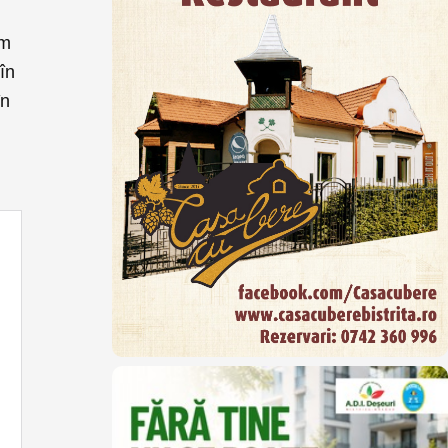
um
în
în