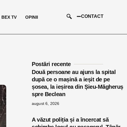
CONTACT
BEX TV
OPINII
Postări recente
Două persoane au ajuns la spital
după ce o mașină a ieșit de pe
șosea, la ieșirea din Șieu-Măgheruș
spre Beclean
august 6, 2026
A văzut poliția și a încercat să