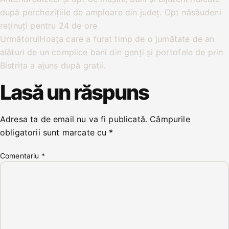
după perchezițiile de amploare din județ. Opt năsăudeni
reținuți pentru 24 de ore
Următorul
Hoața care a furat timp de o jumătate de an
alături de un complice bani din genți și portofele de prin
Bistrița a ajuns după gratii.
Lasă un răspuns
Adresa ta de email nu va fi publicată.
Câmpurile
obligatorii sunt marcate cu
*
Comentariu
*