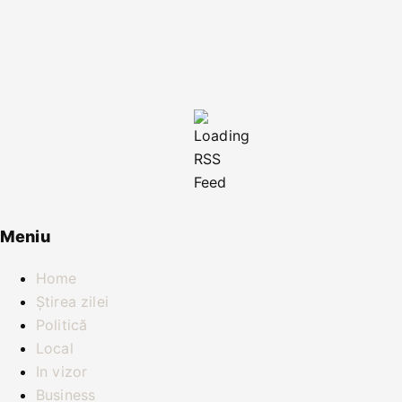
Meniu
Home
Știrea zilei
Politică
Local
In vizor
Business