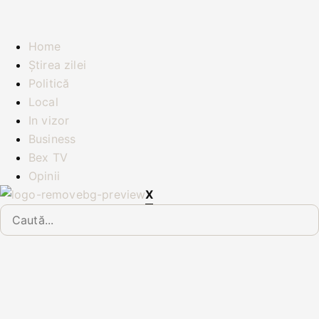
Sari
la
conținut
Home
Știrea zilei
Politică
Local
In vizor
Business
Bex TV
Opinii
X