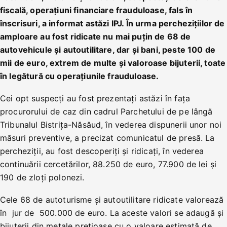
fiscală, operațiuni financiare frauduloase, fals în
înscrisuri, a informat astăzi IPJ. În urma perchezițiilor de
amploare au fost ridicate nu mai puțin de 68 de
autovehicule și autoutilitare, dar și bani, peste 100 de
mii de euro, extrem de multe și valoroase bijuterii, toate
în legătură cu operațiunile frauduloase.
Cei opt suspecți au fost prezentați astăzi în fața
procurorului de caz din cadrul Parchetului de pe lângă
Tribunalul Bistrița-Năsăud, în vederea dispunerii unor noi
măsuri preventive, a precizat comunicatul de presă. La
percheziții, au fost descoperiți și ridicați, în vederea
continuării cercetărilor, 88.250 de euro, 77.900 de lei și
190 de zloți polonezi.
Cele 68 de autoturisme și autoutilitare ridicate valorează
în jur de 500.000 de euro. La aceste valori se adaugă și
bijuterii din metale prețioase cu o valoare estimată de