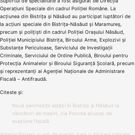
Suportul de specialitate a fost asigurat de Direcția
Operațiuni Speciale din cadrul Poliției Române. La
acțiunea din Bistrița și Năsăud au participat luptători de
la acțiuni speciale din Bistrița-Năsăud și Maramureș,
precum și polițiști din cadrul Poliției Orașului Năsăud,
Poliției Municipiului Bistrița, Biroului Arme, Explozivi și
Substanțe Periculoase, Serviciului de Investigații
Criminale, Serviciului de Ordine Publică, Biroului pentru
Protecția Animalelor și Biroului Siguranță Școlară, precum
și reprezentanți ai Agenţiei Naţionale de Administrare
Fiscală – Antifraudă.
Citeste și:
Nouă percheziții astăzi în Bistrița și Năsăud la
vânzători de mașini, via Polonia acuzați de
evaziune fiscală
Anterior
Șaizeci și opt de mașini, bani și bijuterii ridicate