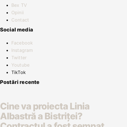
Bex TV
Opinii
Contact
Social media
Facebook
Instagram
Twitter
Youtube
TikTok
Postări recente
Cine va proiecta Linia
Albastră a Bistriței?
Contractul a fost semnat