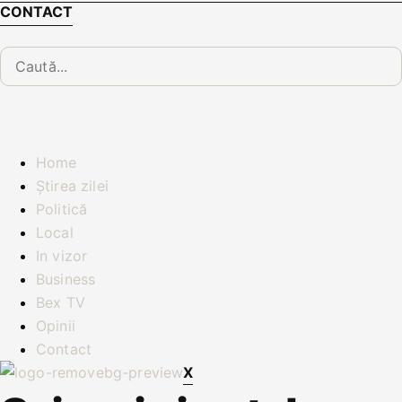
CONTACT
Home
Știrea zilei
Politică
Local
In vizor
Business
Bex TV
Opinii
Contact
X