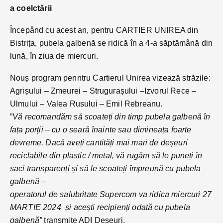
a coelctării
Începând cu acest an, pentru CARTIER UNIREA din
Bistrița, pubela galbenă se ridică în a 4-a săptămână din
lună, în ziua de miercuri.
Nouș program penntru Cartierul Unirea vizează străzile:
Agrișului – Zmeurei – Strugurașului –Izvorul Rece –
Ulmului – Valea Rusului – Emil Rebreanu.
”
Vă recomandăm să scoateți din timp pubela galbenă în
fața porții – cu o seară înainte sau dimineața foarte
devreme. Dacă aveți cantități mai mari de deșeuri
reciclabile din plastic / metal, vă rugăm să le puneți în
saci transparenți și să le scoateți împreună cu pubela
galbenă –
operatorul de salubritate Supercom va ridica miercuri 27
MARTIE 2024 și acești recipienți odată cu pubela
galbenă”
transmite ADI Deseuri.