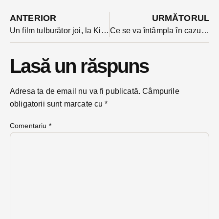
ANTERIOR
URMĂTORUL
Un film tulburător joi, la Kinedok, în stagiunea de film documentar din Bistrița: ”Apropierea”
Ce se va întâmpla în cazul noului pavaj din Bistrița compromis cu ulei auto de un utilaj de salubrizare?
Lasă un răspuns
Adresa ta de email nu va fi publicată.
Câmpurile
obligatorii sunt marcate cu
*
Comentariu
*