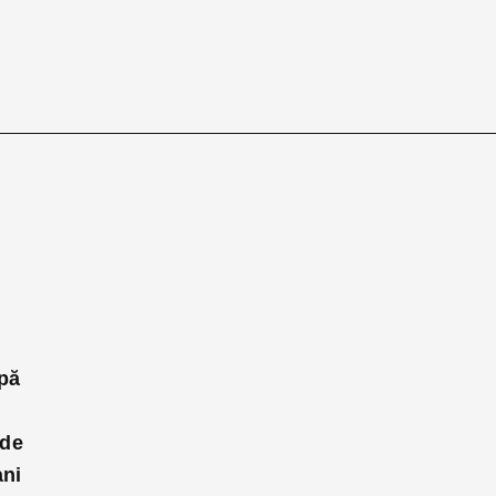
upă
 de
ani