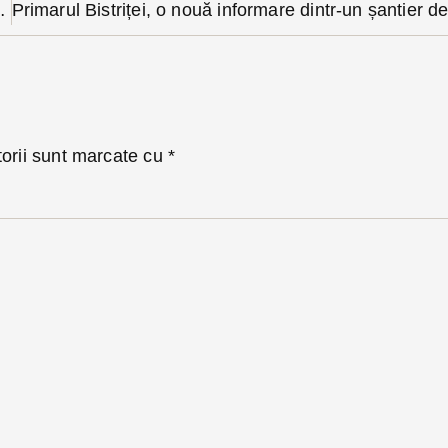
i auto de un utilaj de salubrizare?
torii sunt marcate cu
*