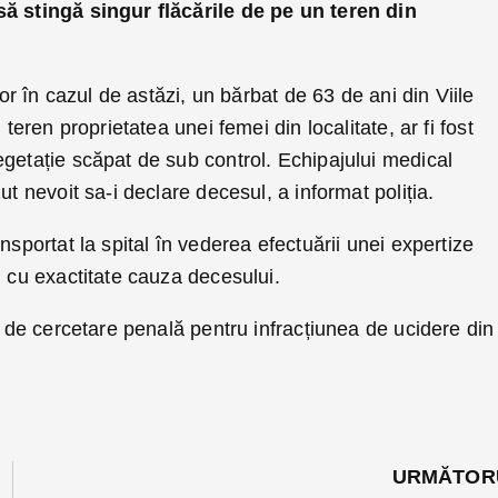
să stingă singur flăcările de pe un teren din
lor în cazul de astăzi, un bărbat de 63 de ani din Viile
 teren proprietatea unei femei din localitate, ar fi fost
getație scăpat de sub control. Echipajului medical
ut nevoit sa-i declare decesul, a informat poliția.
nsportat la spital în vederea efectuării unei expertize
i cu exactitate cauza decesului.
ar de cercetare penală pentru infracțiunea de ucidere din
URMĂTOR