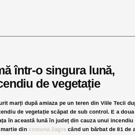
 într-o singura lună,
cendiu de vegetație
rit marți după amiaza pe un teren din Viile Tecii d
cendiu de vegetație scăpat de sub control. E a doua
iața în această lună în județ din cauza unui incendiu
 martie din
comuna Zagra
când un bărbat de 81 de 