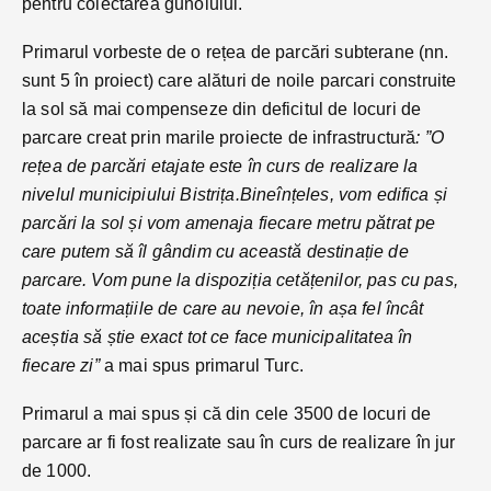
pentru colectarea gunoiului.
Primarul vorbeste de o rețea de parcări subterane (nn.
sunt 5 în proiect) care alături de noile parcari construite
la sol să mai compenseze din deficitul de locuri de
parcare creat prin marile proiecte de infrastructură
: ”O
rețea de parcări etajate este în curs de realizare la
nivelul municipiului Bistrița
.
Bineînțeles, vom edifica și
parcări la sol și vom amenaja fiecare metru pătrat pe
care putem să îl gândim cu această destinație de
parcare. Vom pune la dispoziția cetățenilor, pas cu pas,
toate informațiile de care au nevoie, în așa fel încât
aceștia să știe exact tot ce face municipalitatea în
fiecare zi”
a mai spus primarul Turc.
Primarul a mai spus și că din cele 3500 de locuri de
parcare ar fi fost realizate sau în curs de realizare în jur
de 1000.