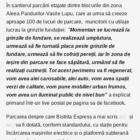
În șantierul parcării etajate dintre blocurile din zona
Aleea Pandurilor-Vasile Lupu, care ar urma să creeze
aproape 100 de locuri de parcare, muncitorii cu utilaje
lucrau la grinzile fundației: ”
Momentan se lucrează la
grinzile de fundare, se realizează umplutura,
urmează să fie turnată placa peste grinzile de
fundare, urmează să fie cofrați pereții, iar în zona de
ieșire din parcare se face săpătură, urmând să fie
realizați cuzineții. Tot acest perimetru va fi regenerat,
vom avea alei carosabile, alei auto, vom avea spații
verzi de calitate, vom pune mobilier urban frumos,
vom avea un iluminat public de nivel bun”
a explicat
primarul într-un live postat pe pagina sa de facebook
.
Parcarea despre care Bistrita Express a mai scris
aici
și
aici
va fi dotată, conform standardului, cu stație pentru
încărcarea mașinilor electrice și o platformă subterană