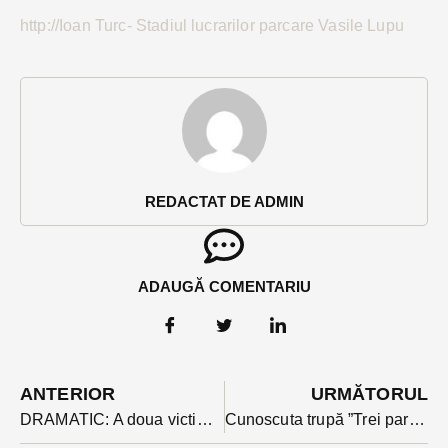
http://Ioan Turc- Stadiul lucrarilor parcare Vasile Lupu
REDACTAT DE ADMIN
ADAUGĂ COMENTARIU
ANTERIOR
URMĂTORUL
DRAMATIC: A doua victimă într-o singura lună, decedată în urma unui incendiu de vegetație
Cunoscuta trupă ”Trei parale”, autoarea coloanei sonore a filmului ”Aferim” concerteaza la Bistrița