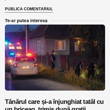
Te-ar putea interesa
Tânărul care și-a înjunghiat tatăl cu
un briceag, trimis după gratii