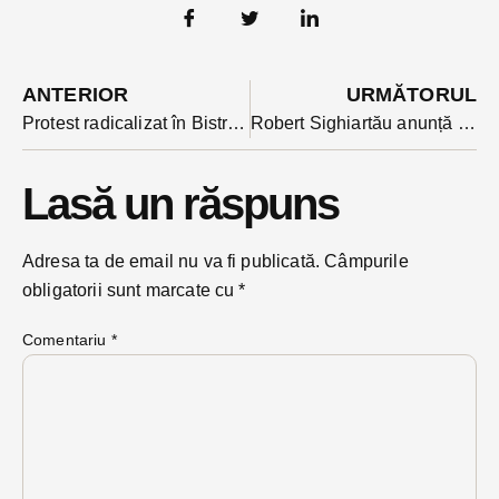
ANTERIOR
URMĂTORUL
Protest radicalizat în Bistrița-Năsăud: mai mulți consilieri de probațiune au anunțat intrarea în greva foamei
Robert Sighiartău anunță că e oficial candidat la președinția Consiliului Județean BN. A fost validat în unanimitate de BPN al PNL
Lasă un răspuns
Adresa ta de email nu va fi publicată.
Câmpurile
obligatorii sunt marcate cu
*
Comentariu
*