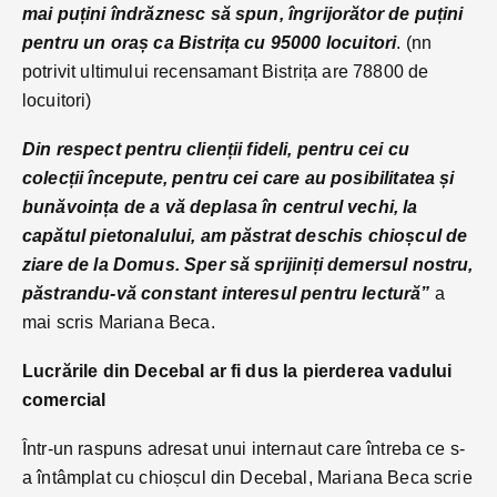
mai puțini îndrăznesc să spun, îngrijorător de puțini
pentru un oraș ca Bistrița cu 95000 locuitori
. (nn
potrivit ultimului recensamant Bistrița are 78800 de
locuitori)
Din respect pentru clienții fideli, pentru cei cu
colecții începute, pentru cei care au posibilitatea și
bunăvoința de a vă deplasa în centrul vechi, la
capătul pietonalului, am păstrat deschis chioșcul de
ziare de la Domus. Sper să sprijiniți demersul nostru,
păstrandu-vă constant interesul pentru lectură”
a
mai scris Mariana Beca.
Lucrările din Decebal ar fi dus la pierderea vadului
comercial
Într-un raspuns adresat unui internaut care întreba ce s-
a întâmplat cu chioșcul din Decebal, Mariana Beca scrie