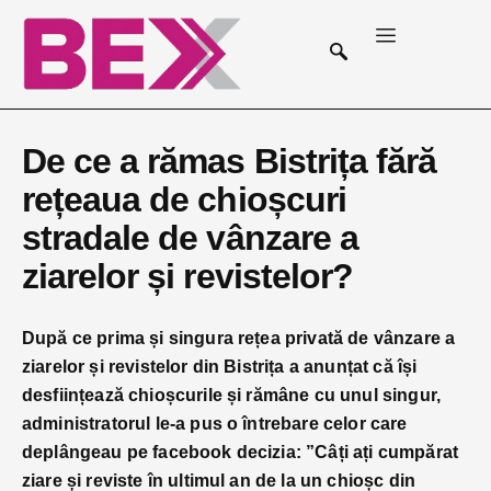
De ce a rămas Bistrița fără
rețeaua de chioșcuri
stradale de vânzare a
ziarelor și revistelor?
După ce prima și singura rețea privată de vânzare a
ziarelor și revistelor din Bistrița a anunțat că își
desființează chioșcurile și rămâne cu unul singur,
administratorul le-a pus o întrebare celor care
deplângeau pe facebook decizia:
”Câți ați cumpărat
ziare și reviste în ultimul an de la un chioșc din