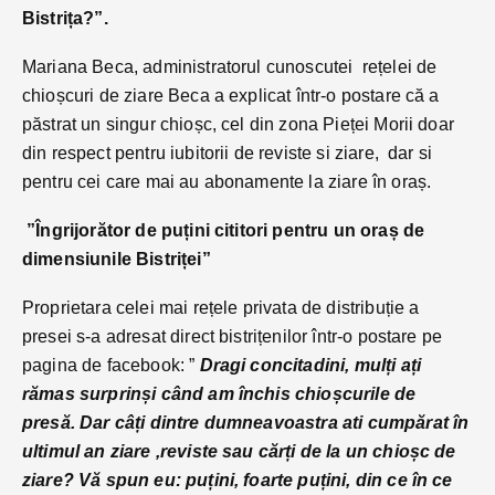
Bistrița?”.
Mariana Beca, administratorul cunoscutei rețelei de
chioșcuri de ziare Beca a explicat într-o postare că a
păstrat un singur chioșc, cel din zona Pieței Morii doar
din respect pentru iubitorii de reviste si ziare, dar si
pentru cei care mai au abonamente la ziare în oraș.
”Îngrijorător de puțini cititori pentru un oraș de
dimensiunile Bistriței”
Proprietara celei mai rețele privata de distribuție a
presei s-a adresat direct bistrițenilor într-o postare pe
pagina de facebook: ”
Dragi concitadini, mulți ați
rămas surprinși când am închis chioșcurile de
presă. Dar câți dintre dumneavoastra ati cumpărat în
ultimul an ziare ,reviste sau cărți de la un chioșc de
ziare? Vă spun eu: puțini, foarte puțini, din ce în ce