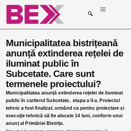
Municipalitatea bistrițeană
anunță extinderea rețelei de
iluminat public în
Subcetate. Care sunt
termenele proiectului?
Municipalitatea anunță extinderea rețelei de iluminat
public în cartierul Subcetate, etapa a II-a. Proiectul
tehnic a fost finalizat, urmând ca pentru proiectare și
execuție tehnică să fie alocate 14 luni, conform unui
anunț al Primăriei Bistrița.
Proiectul își propune cresterea eficienței energetice în