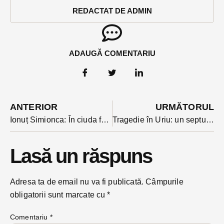
REDACTAT DE ADMIN
ADAUGĂ COMENTARIU
ANTERIOR
URMĂTORUL
Ionuț Simionca: În ciuda faptului că PSD și PNL l-au sabotat constant, primarul Sever Mureșan a făcut lucruri importante în comună.
Tragedie în Uriu: un septuagenar și-a ucis fiul cu lovituri de cuțit
Lasă un răspuns
Adresa ta de email nu va fi publicată.
Câmpurile
obligatorii sunt marcate cu
*
Comentariu
*