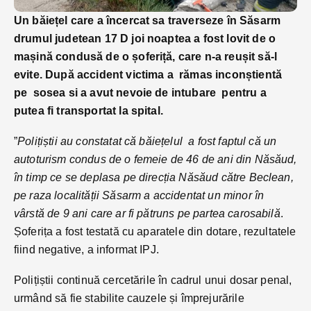
Un băiețel care a încercat sa traverseze în Săsarm
drumul judetean 17 D joi noaptea a fost lovit de o
mașină condusă de o șoferiță, care n-a reușit să-l
evite. După accident victima a rămas inconștientă
pe sosea si a avut nevoie de intubare pentru a
putea fi transportat la spital.
”
Polițiștii au constatat că băiețelul a fost faptul că un
autoturism condus de o femeie de 46 de ani din Năsăud,
în timp ce se deplasa pe direcția Năsăud către Beclean,
pe raza localității Săsarm a accidentat un minor în
vârstă de 9 ani care ar fi pătruns pe partea carosabilă
.
Șoferița a fost testată cu aparatele din dotare, rezultatele
fiind negative, a informat IPJ.
Polițiștii continuă cercetările în cadrul unui dosar penal,
urmând să fie stabilite cauzele și împrejurările