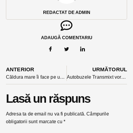
REDACTAT DE ADMIN
ADAUGĂ COMENTARIU
ANTERIOR
URMĂTORUL
Căldura mare îi face pe unii excesiv de violenți: un bârgăuan și-a bătut bunica. Altul și-a agresat nevasta
Autobuzele Transmixt vor circula luni în regimul unei zile de duminică
Lasă un răspuns
Adresa ta de email nu va fi publicată.
Câmpurile
obligatorii sunt marcate cu
*