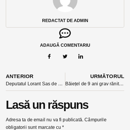
REDACTAT DE ADMIN
ADAUGĂ COMENTARIU
ANTERIOR
URMĂTORUL
Deputatul Lorant Sas de neoprit în demersul de a demonstra cu cifre că alegerile au fost fraudate. A aplicat inclusiv o celebră lege a statisticii pe cifrele din BN
Băiețel de 9 ani grav rănit joi seara, de o mașină care nu l-a mai putut evita.
Lasă un răspuns
Adresa ta de email nu va fi publicată.
Câmpurile
obligatorii sunt marcate cu
*