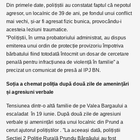
Din primele date, polițiștii au constatat faptul că nepotul
agresor, un localnic de 39 de ani, pe fondul unui conflict
mai vechi, și-ar fi agresat fizic bunica, provocându-i
acesteia leziuni traumatice.
”Polițiștii, în urma probatoriului administrat, au dispus
emiterea unui ordin de protecție provizoriu împotriva
bărbatului fiind totodată întocmit un dosar de cercetare
penală pentru infracțiunea de violență în familie” a
precizat un comunicat de presă al IPJ BN.
Soția a chemat poliția după două zile de amenințări
și agresiuni verbale
Tensiunea dintr-o altă familie de pe Valea Bargaului a
escaladat în 19 iunie. După două zile de agresiuni
verbale și amenințări soția unui localnic din Prund a
cerut ajutorul polițiștilor . ”La aceeași dată, polițiștii
Secției 2 Poliție Rurală Prundu Bârgăului au fost