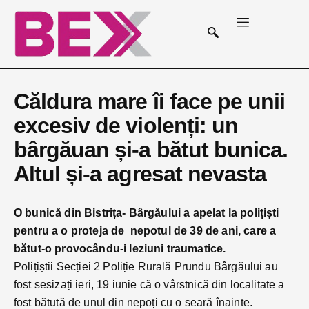
Căldura mare îi face pe unii
excesiv de violenți: un
bârgăuan și-a bătut bunica.
Altul și-a agresat nevasta
O bunică din Bistrița- Bârgăului a apelat la polițiști
pentru a o proteja de nepotul de 39 de ani, care a
bătut-o provocându-i leziuni traumatice.
Polițiștii Secției 2 Poliție Rurală Prundu Bârgăului au
fost sesizați ieri, 19 iunie că o vârstnică din localitate a
fost bătută de unul din nepoți cu o seară înainte.