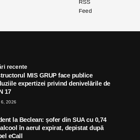
ri recente
tructorul MIS GRUP face publice
uziile expertizei privind denivelările de
N 17
 6, 2026
dent la Beclean: șofer din SUA cu 0,74
alcool în aerul expirat, depistat după
el eCall