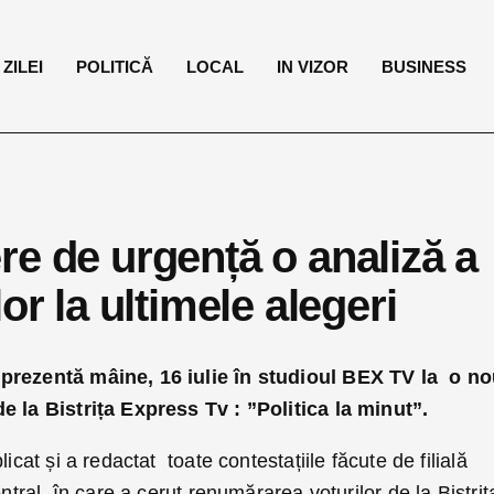
ZILEI
POLITICĂ
LOCAL
IN VIZOR
BUSINESS
re de urgență o analiză a
ilor la ultimele alegeri
 prezentă mâine, 16 iulie în studioul BEX TV la o n
e la Bistrița Express Tv : ”Politica la minut”.
icat și a redactat toate contestațiile făcute de filială
entral, în care a cerut renumărarea voturilor de la Bistriț