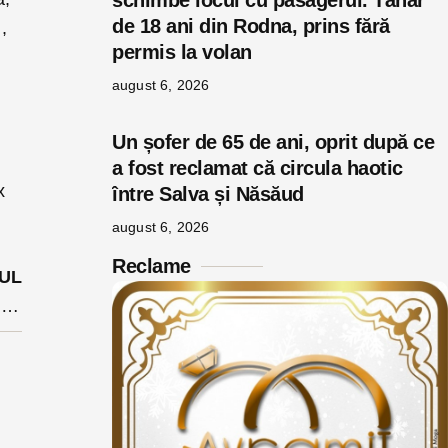
schimbe locul cu pasagerul. Tânăr
de 18 ani din Rodna, prins fără
,
permis la volan
august 6, 2026
Un șofer de 65 de ani, oprit după ce
a fost reclamat că circula haotic
x
între Salva și Năsăud
august 6, 2026
Reclame
UL
Acord între guvernul român și gigantul Google pentru cloud și securitate cibernetică. Bogdan Ivan a semnat documentul alături de unul din oficialii Google Cloud