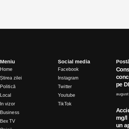
Meniu
Social media
Postă
Cons
Home
Facebook
concl
Știrea zilei
Instagram
pe D
Politică
Twitter
august
Local
Youtube
In vizor
TikTok
Acci
Business
mg/l 
Bex TV
un ap