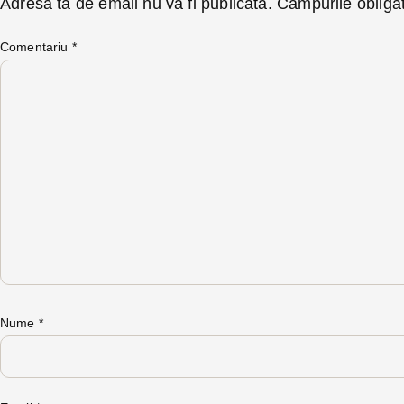
Adresa ta de email nu va fi publicată.
Câmpurile obliga
Comentariu
*
Nume
*