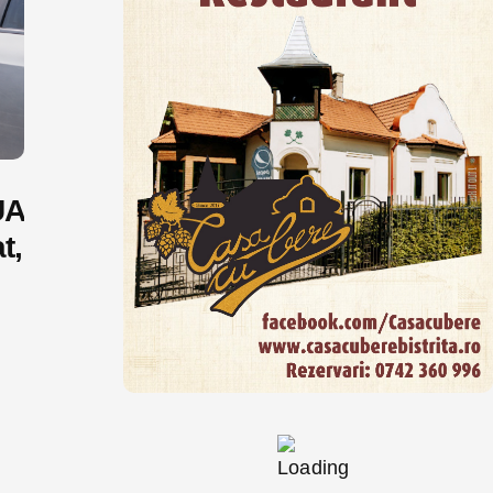
UA
t,