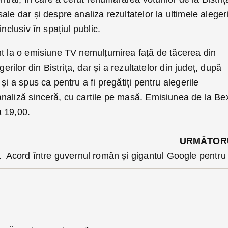
le dar și despre analiza rezultatelor la ultimele alegeri
nclusiv în spațiul public.
nt la o emisiune TV nemulțumirea față de tăcerea din
gerilor din Bistrița, dar și a rezultatelor din județ, după
și a spus ca pentru a fi pregătiți pentru alegerile
naliză sinceră, cu cartile pe masă. Emisiunea de la Be
a 19,00.
URMĂTOR
alilor la ultimele alegeri