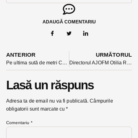
ADAUGĂ COMENTARIU
ANTERIOR
URMĂTORUL
Pe ultima sută de metri Consiliul Local Bistrița i-a dat verde SF-ului pasajului rutier subteran Gării-Tarpiului
Directorul AJOFM Otilia Râpan a plecat din fruntea AJOFM după 12 ani de conducere a instituției
Lasă un răspuns
Adresa ta de email nu va fi publicată.
Câmpurile
obligatorii sunt marcate cu
*
Comentariu
*