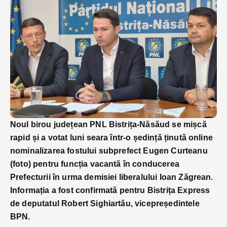
Noul birou județean PNL Bistrița-Năsăud se mișcă
rapid și a votat luni seara într-o ședință ținută online
nominalizarea fostului subprefect Eugen Curteanu
(foto) pentru funcția vacantă în conducerea
Prefecturii în urma demisiei liberalului Ioan Zăgrean.
Informația a fost confirmată pentru Bistrița Express
de deputatul Robert Sighiartău, vicepreședintele
BPN.