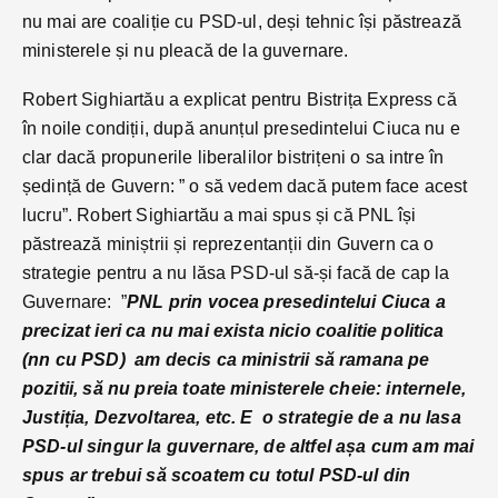
nu mai are coaliție cu PSD-ul, deși tehnic își păstrează
ministerele și nu pleacă de la guvernare.
Robert Sighiartău a explicat pentru Bistrița Express că
în noile condiții, după anunțul presedintelui Ciuca nu e
clar dacă propunerile liberalilor bistrițeni o sa intre în
ședință de Guvern: ” o să vedem dacă putem face acest
lucru”. Robert Sighiartău a mai spus și că PNL își
păstrează miniștrii și reprezentanții din Guvern ca o
strategie pentru a nu lăsa PSD-ul să-și facă de cap la
Guvernare: ”
PNL prin vocea presedintelui Ciuca a
precizat ieri ca nu mai exista nicio coalitie politica
(nn cu PSD) am decis ca ministrii să ramana pe
pozitii, să nu preia toate ministerele cheie: internele,
Justiția, Dezvoltarea, etc. E o strategie de a nu lasa
PSD-ul singur la guvernare, de altfel așa cum am mai
spus ar trebui să scoatem cu totul PSD-ul din