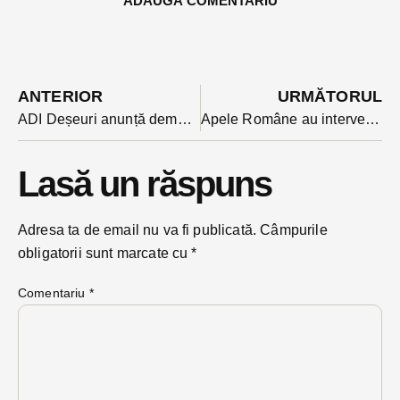
ADAUGĂ COMENTARIU
ANTERIOR
URMĂTORUL
ADI Deșeuri anunță demararea campaniei deșeurilor vegetale, ediția toamna 2024
Apele Române au intervenit în albia Someșului Mare cu ample lucrări de decolmatare pentru evitarea pericolului inundațiilor
Lasă un răspuns
Adresa ta de email nu va fi publicată.
Câmpurile
obligatorii sunt marcate cu
*
Comentariu
*