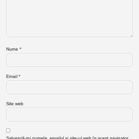
Nume
*
Email
*
Site web
Salvează-mi numele, emailul și site-ul web în acest navigator