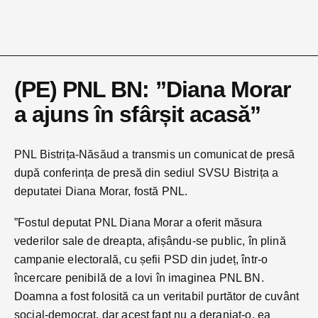
(PE) PNL BN: ”Diana Morar
a ajuns în sfârșit acasă”
PNL Bistrița-Năsăud a transmis un comunicat de presă
după conferința de presă din sediul SVSU Bistrița a
deputatei Diana Morar, fostă PNL.
”Fostul deputat PNL Diana Morar a oferit măsura
vederilor sale de dreapta, afișându-se public, în plină
campanie electorală, cu șefii PSD din județ, într-o
încercare penibilă de a lovi în imaginea PNL BN.
Doamna a fost folosită ca un veritabil purtător de cuvânt
social-democrat, dar acest fapt nu a deranjat-o, ea