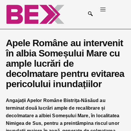
Apele Române au intervenit
în albia Someșului Mare cu
ample lucrări de
decolmatare pentru evitarea
pericolului inundațiilor
Angajații Apelor Române Bistrița-Năsăud au
terminat două lucrări ample de recalibrare și
decolmatare a albiei Someșului Mare, în localitatea
Nimigea de Sus, pentru a preintâmpina riscul unor
inundații majore în zonă, generate de colmatarea