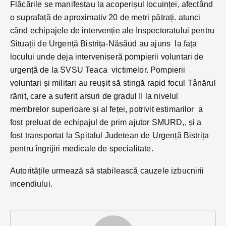
Flăcările se manifestau la acoperișul locuinței, afectând
o suprafață de aproximativ 20 de metri pătrați. atunci
când echipajele de intervenție ale Inspectoratului pentru
Situații de Urgență Bistrița-Năsăud au ajuns la fața
locului unde deja interveniseră pompierii voluntari de
urgență de la SVSU Teaca victimelor. Pompierii
voluntari și militari au reușit să stingă rapid focul Tânărul
rănit, care a suferit arsuri de gradul II la nivelul
membrelor superioare și al feței, potrivit estimarilor a
fost preluat de echipajul de prim ajutor SMURD,, și a
fost transportat la Spitalul Judetean de Urgență Bistrița
pentru îngrijiri medicale de specialitate.
Autoritățile urmează să stabilească cauzele izbucnirii
incendiului.