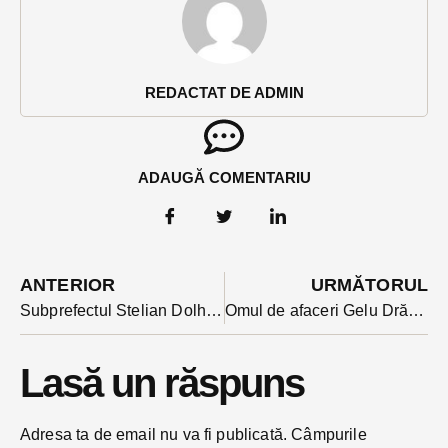
REDACTAT DE ADMIN
ADAUGĂ COMENTARIU
ANTERIOR
URMĂTORUL
Subprefectul Stelian Dolha: ”La Protecția Consumatorilor oamenii veneau de cele mai multe ori ca la ultima instituție care-i mai poate ajuta: asta va trebui să facem și în Instituția Prefectului”
Omul de afaceri Gelu Drăgan așteaptă să afle dacă BEC îi va valida candidatura la prezidențiale
Lasă un răspuns
Adresa ta de email nu va fi publicată.
Câmpurile