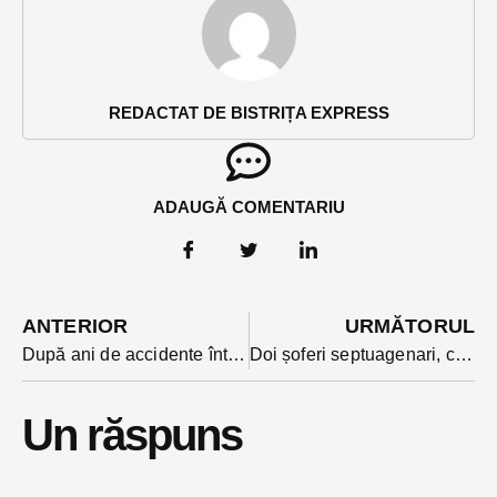
REDACTAT DE BISTRIȚA EXPRESS
ADAUGĂ COMENTARIU
ANTERIOR
URMĂTORUL
După ani de accidente între Fiad și Romuli, în sfârșit se montează parapeți de protecție în zonă
Doi șoferi septuagenari, coliziune cu mașinile la o intersecție din Ciceu Mihăiești.
Un răspuns