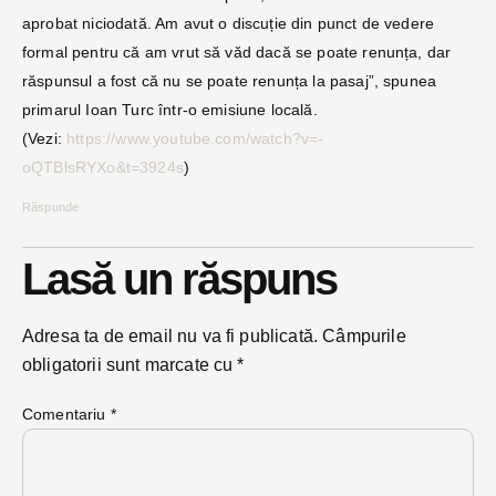
aprobat niciodată. Am avut o discuție din punct de vedere
formal pentru că am vrut să văd dacă se poate renunța, dar
răspunsul a fost că nu se poate renunța la pasaj”, spunea
primarul Ioan Turc într-o emisiune locală.
(Vezi:
https://www.youtube.com/watch?v=-
oQTBlsRYXo&t=3924s
)
Răspunde
Lasă un răspuns
Adresa ta de email nu va fi publicată.
Câmpurile
obligatorii sunt marcate cu
*
Comentariu
*