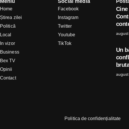
Meniu
Social media
Postă
Cine 
Home
Facebook
Cont
Știrea zilei
Instagram
conte
Politică
Twitter
august
Local
Youtube
In vizor
TikTok
Un b
Business
confl
Bex TV
bruta
Opinii
august
Contact
Politica de confidențialitate