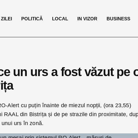
ZILEI
POLITICĂ
LOCAL
IN VIZOR
BUSINESS
ce un urs a fost văzut pe 
ița
O-Alert cu puțin înainte de miezul nopții, (ora 23,55)
lui RAAL din Bistrița și de pe strazile din proximitate, du
 unui urs în zonă.
s un mesaj prin sistemul RO-Alert – măsuri de