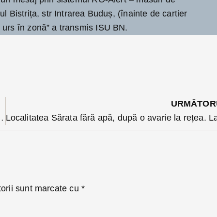
l Bistrița, str Intrarea Buduș, (înainte de cartier
 urs în zonă” a transmis ISU BN.
URMĂTOR
alegerilor pentru Primăria Bistrița
torii sunt marcate cu
*