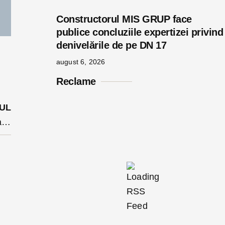
Constructorul MIS GRUP face
publice concluziile expertizei privind
denivelările de pe DN 17
august 6, 2026
Reclame
UL
Localitatea Sărata fără apă, după o avarie la rețea. La fel și Figa