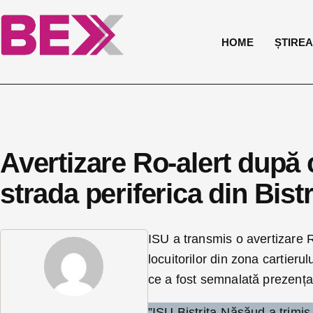
HOME
ȘTIREA 
Avertizare Ro-alert după 
strada periferica din Bistr
ISU a transmis o avertizare R
locuitorilor din zona cartieru
ce a fost semnalată prezența
”ISU Bistrița-Năsăud a trimi