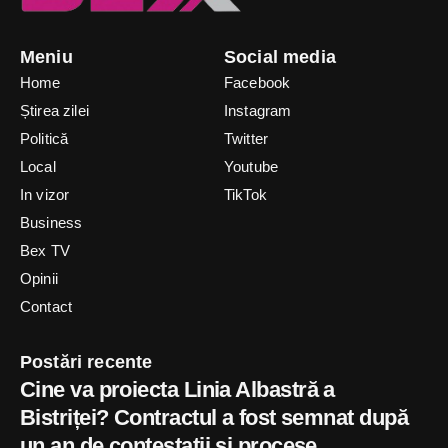
Meniu
Social media
Home
Facebook
Știrea zilei
Instagram
Politică
Twitter
Local
Youtube
In vizor
TikTok
Business
Bex TV
Opinii
Contact
Postări recente
Cine va proiecta Linia Albastră a
Bistriței? Contractul a fost semnat după
un an de contestații și procese