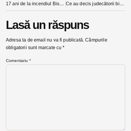
17 ani de la incendiul Bisericii Evanghelice: comunitatea bistrițeană este invitată la o rugăciune ecumenică
Ce au decis judecătorii bistrițeni într-un caz în care branduri celebre precum Yves Saint Laurent sau Versace au cerut despăgubiri?
Lasă un răspuns
Adresa ta de email nu va fi publicată.
Câmpurile
obligatorii sunt marcate cu
*
Comentariu
*