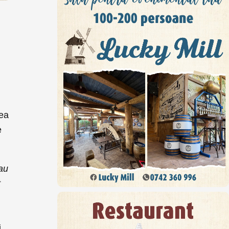
l
tea
e
au
t
.