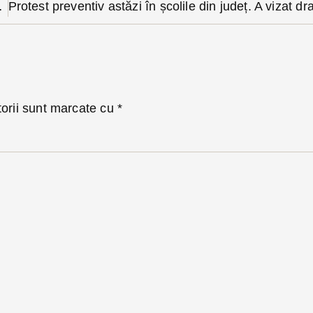
rșitul în Someș
torii sunt marcate cu
*