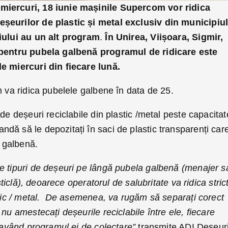
miercuri, 18 iunie mașinile Supercom vor ridica
șeurilor de plastic și metal exclusiv din municipiu
piului au un alt program
.
În Unirea, Viișoara, Sigmir,
 pentru pubela galbenă programul de ridicare este
e miercuri din fiecare lună.
m va ridica pubelele galbene în data de 25.
 de deșeuri reciclabile din plastic /metal peste capacita
dă să le depozitați în saci de plastic transparenți car
a galbenă.
e tipuri de deșeuri pe lângă pubela galbenă (menajer s
 sticlă), deoarece operatorul de salubritate va ridica stric
astic / metal. De asemenea, va rugăm să separați corect
nu amestecați deșeurile reciclabile între ele, fiecare
e având programul ei de colectare”
transmite ADI Deșeuri