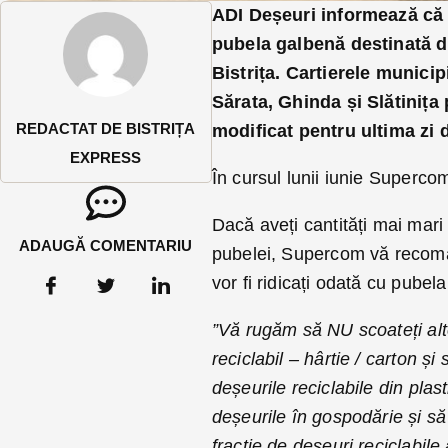
ADI Deșeuri informează că 
pubela galbenă destinată de
Bistrița. Cartierele munici
Sărata, Ghinda și Slătinița
REDACTAT DE BISTRIȚA
modificat pentru ultima zi d
EXPRESS
În cursul lunii iunie Superco
Dacă aveți cantități mai mari
ADAUGĂ COMENTARIU
pubelei, Supercom vă recoman
vor fi ridicați odată cu pubel
”Vă rugăm să NU scoateți alt
reciclabil – hârtie / carton și
deșeurile reciclabile din pl
deșeurile în gospodărie și să 
fracție de deșeuri reciclabil