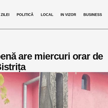
ZILEI
POLITICĂ
LOCAL
IN VIZOR
BUSINESS
enă are miercuri orar de
istrița