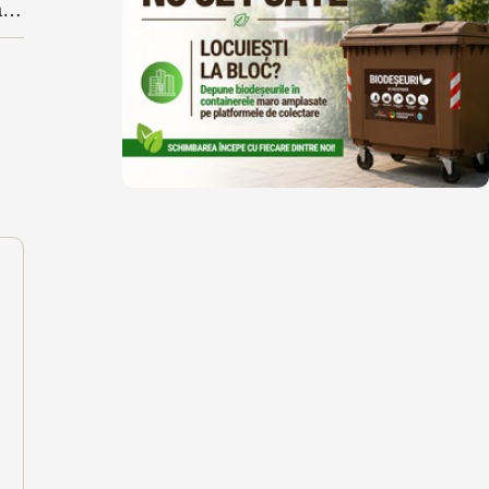
Protest preventiv astăzi în școlile din județ. A vizat draftul de măsuri de austeritate, anunțat ”pe surse”