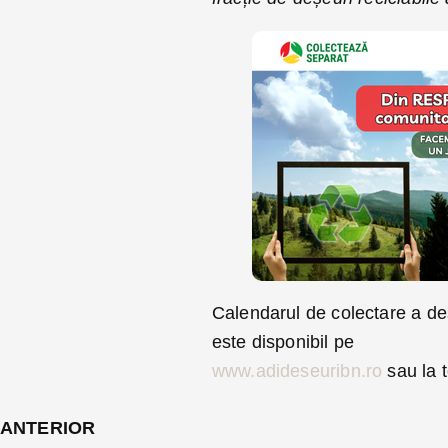
Calendarul de colectare a deșe
este disponibil pe
www.adideseuribn.ro
sau la 
ANTERIOR