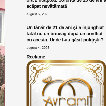
ora 2 noaptea. Șoferița de 20 de ani a
scăpat nevătămată
august 5, 2026
Un tânăr de 21 de ani și-a înjunghiat
tatăl cu un briceag după un conflict
cu acesta. Unde l-au găsit polițiștii?
august 4, 2026
Reclame