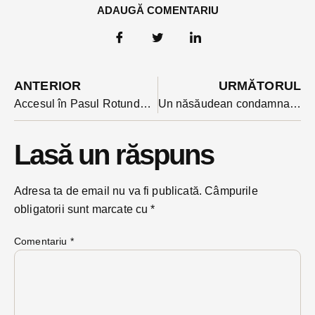
ADAUGĂ COMENTARIU
ANTERIOR
URMĂTORUL
Accesul în Pasul Rotunda blocat pe DJ 17 D
Un năsăudean condamnat pentru violentă în familie ” repatriat” din Italia pentru a-și ispăși pedeapsa
Lasă un răspuns
Adresa ta de email nu va fi publicată.
Câmpurile
obligatorii sunt marcate cu
*
Comentariu
*