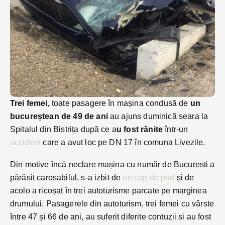
Trei femei,
toate pasagere în mașina condusă de
un
bucureștean de 49 de ani
au ajuns duminică seara la
Spitalul din Bistrița după ce a
u fost rănite
într-un
accident
care a avut loc pe DN 17 în comuna Livezile.
Din motive încă neclare mașina cu număr de Bucuresti a
părăsit carosabilul, s-a izbit de
un cap de pod
și de
acolo a ricoșat în trei autoturisme parcate pe marginea
drumului. Pasagerele din autoturism, trei femei cu vârste
între 47 și 66 de ani, au suferit diferite contuzii si au fost