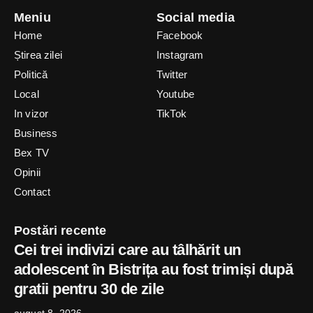
Meniu
Social media
Home
Facebook
Știrea zilei
Instagram
Politică
Twitter
Local
Youtube
In vizor
TikTok
Business
Bex TV
Opinii
Contact
Postări recente
Cei trei indivizi care au tâlhărit un
adolescent în Bistrița au fost trimiși după
gratii pentru 30 de zile
august 8, 2026