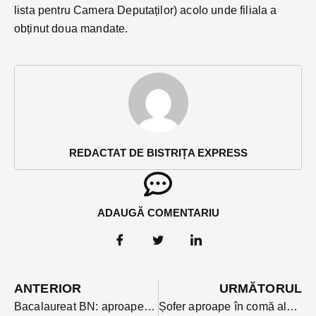
lista pentru Camera Deputaților) acolo unde filiala a
obținut doua mandate.
REDACTAT DE BISTRIȚA EXPRESS
ADAUGĂ COMENTARIU
ANTERIOR
URMĂTORUL
Bacalaureat BN: aproape jumătate dintre contestații au fost depuse la Limba română. Mulți speră sa se repete situația de anul trecut
Șofer aproape în comă alcoolică, oprit în trafic, pe străzile Bistriței la volanul unei autoutilitare