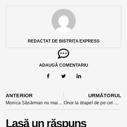
REDACTAT DE BISTRIȚA EXPRESS
ADAUGĂ COMENTARIU
ANTERIOR
URMĂTORUL
Monica Săsărman nu mai este de astăzi consilier al primului ministru. Bistrițeanca a mai rămas la Palatul Victoria și după demisia lui Ciolacu
Onor la drapel de pe cel mai înalt vârf din județ în ziua sarbatoririi steagului național
Lasă un răspuns