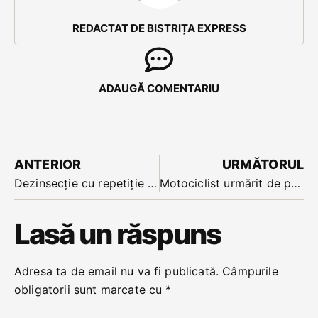
REDACTAT DE BISTRIȚA EXPRESS
ADAUGĂ COMENTARIU
ANTERIOR
URMĂTORUL
Dezinsecție cu repetiție la Năsăud: e programată joi seara aproape de miezul nopții
Motociclist urmărit de polițiști pe străzile din Beclean, după ce a încercat sa scape de o oprire în trafic pe DN 17
Lasă un răspuns
Adresa ta de email nu va fi publicată.
Câmpurile
obligatorii sunt marcate cu
*