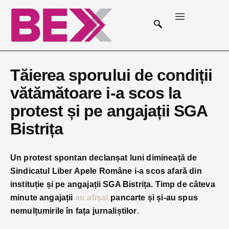
Tăierea sporului de condiții
vătămătoare i-a scos la
protest și pe angajații SGA
Bistrița
Un protest spontan declanșat luni dimineață de
Sindicatul Liber Apele Române i-a scos afară din
instituție și pe angajații SGA Bistrița. Timp de câteva
minute angajații
au afișat
pancarte și și-au spus
nemulțumirile în fața jurnaliștilor
.