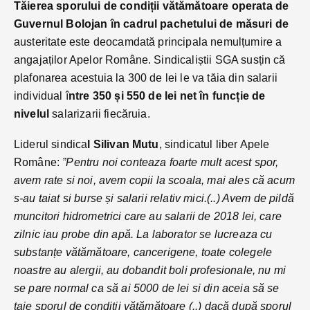
Tăierea sporului de condiții vătămătoare operata de
Guvernul Bolojan în cadrul pachetului de măsuri de
austeritate este deocamdată principala nemulțumire a
angajaților Apelor Române. Sindicaliștii SGA susțin că
plafonarea acestuia la 300 de lei le va tăia din salarii
individual î
ntre 350 și 550 de lei net în funcție de
nivelul
salarizarii fiecăruia.
Liderul sindica
l Silivan Mutu
, sindicatul liber Apele
Române:
”Pentru noi conteaza foarte mult acest spor,
avem rate si noi, avem copii la scoala, mai ales că acum
s-au taiat si burse și salarii relativ mici.(..) Avem de pildă
muncitori hidrometrici care au salarii de 2018 lei, care
zilnic iau probe din apă. La laborator se lucreaza cu
substanțe vătămătoare, cancerigene, toate colegele
noastre au alergii, au dobandit boli profesionale, nu mi
se pare normal ca să ai 5000 de lei si din aceia să se
taie sporul de condiții vătămătoare (..) dacă după sporul