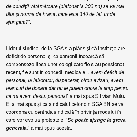
de condiții vătămătoare (plafonat la 300 nn) se va mai
tăia și norma de hrana, care este 340 de lei, unde
ajungem?”
.
Liderul sindical de la SGA s-a plâns și că instituția are
deficit de personal și ca oamenii încearcă să
compenseze lipsa unor colegi care fie s-au pensionat
recent, fie sunt în concedii medicale. „
avem deficit de
personal, la laborator, dispecerat, birou avizari, avem
teancuri de dosare dar nu le putem onora la timp pentru
ca nu avem destul persona
l” a mai spus Silivian Mutu.
El a mai spus și ca sindicatul celor din SGA BN se va
coordona cu centrala sindicală în privința modului în
care vor evolua protestele: ”
Se poate ajunge la greva
generala.
” a mai spus acesta.