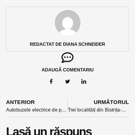
REDACTAT DE DIANA SCHNEIDER
ADAUGĂ COMENTARIU
ANTERIOR
URMĂTORUL
Autobuzele electrice de pe linia verde circulă în weekend la interval de 30 de minute și nu 20, ca în zilele lucrătoare. Când va fi posibilă plata cu cardul?
Trei localități din Bistrița-Năsăud au rămas fără gaze naturale din cauza unui incident la rețea
Lasă un răspuns