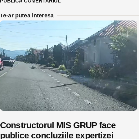
Te-ar putea interesa
Constructorul MIS GRUP face
publice concluziile expertizei