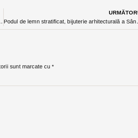
URMĂTOR
ensurile de mers. Trei linii de autobuz vor fi deviate. Anunțul Transmixt
Podul de lemn stratificat, bijuterie arhitec
torii sunt marcate cu
*