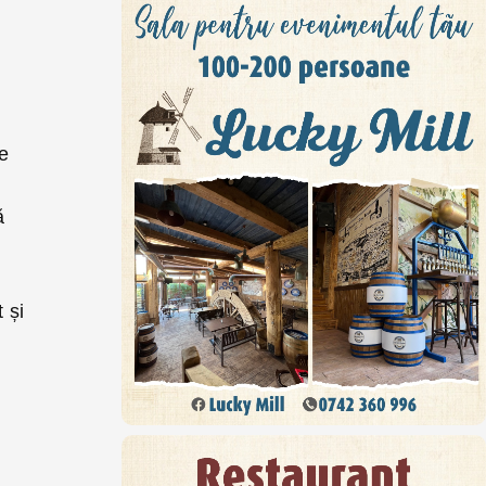
de
ă
 și