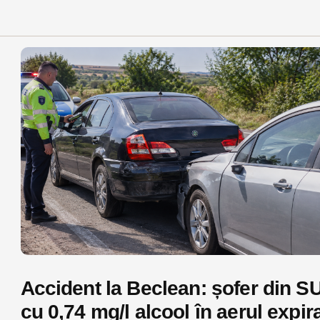
Accident la Beclean: șofer din S
cu 0,74 mg/l alcool în aerul expira