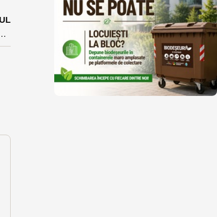
UL
turală a Sângeorzului, pe lista proiectelor evaluate ieri în teren de ADR N-V. L-a impresionat pe Boloș