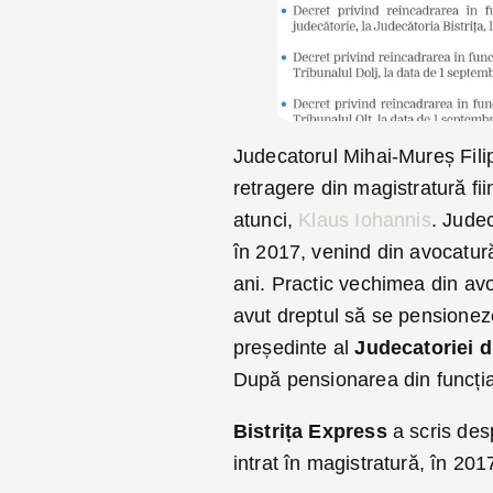
Judecatorul Mihai-Mureș Filip
retragere din magistratură fi
atunci,
Klaus Iohannis
. Judec
în 2017, venind din avocatură
ani. Practic vechimea din avo
avut dreptul să se pensioneze
președinte al
Judecatoriei d
După pensionarea din funcția 
Bistrița Express
a scris des
intrat în magistratură, în 201