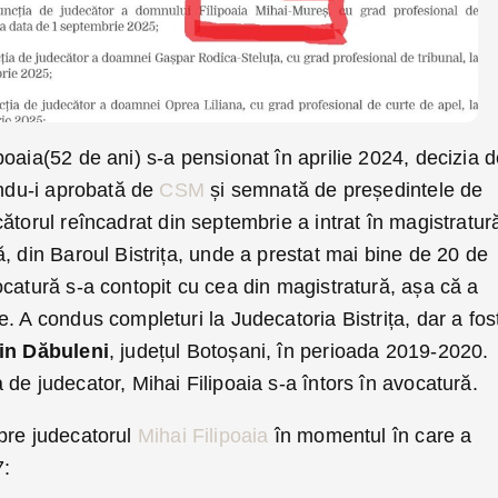
oaia(52 de ani) s-a pensionat în aprilie 2024, decizia 
indu-i aprobată de
CSM
și semnată de președintele de
ătorul reîncadrat din septembrie a intrat în magistratur
, din Baroul Bistrița, unde a prestat mai bine de 20 de
catură s-a contopit cu cea din magistratură, așa că a
. A condus completuri la Judecatoria Bistrița, dar a fost
in Dăbuleni
, județul Botoșani, în perioada 2019-2020.
de judecator, Mihai Filipoaia s-a întors în avocatură.
pre judecatorul
Mihai Filipoaia
în momentul în care a
7: