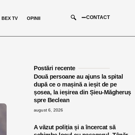
CONTACT
BEX TV
OPINII
Postări recente
Două persoane au ajuns la spital
după ce o mașină a ieșit de pe
șosea, la ieșirea din Șieu-Măgheruș
spre Beclean
august 6, 2026
A văzut poliția și a încercat să