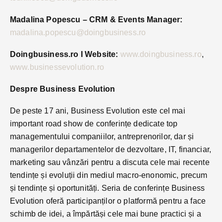
Madalina Popescu – CRM & Events Manager:
madalina.popescu@doingbusiness.ro
Doingbusiness.ro I Website
:
www.doingbusiness.ro
,
www.businessevolution.ro
Despre Business Evolution
De peste 17 ani, Business Evolution este cel mai
important road show de conferințe dedicate top
managementului companiilor, antreprenorilor, dar și
managerilor departamentelor de dezvoltare, IT, financiar,
marketing sau vânzări pentru a discuta cele mai recente
tendințe și evoluții din mediul macro-enonomic, precum
și tendințe și oportunități. Seria de conferințe Business
Evolution oferă participanților o platformă pentru a face
schimb de idei, a împărtăși cele mai bune practici și a