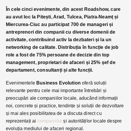
În cele cinci evenimente, din acest Roadshow, care
au avut loc la Pitești, Arad, Tulcea, Piatra-Neamț și
Miercurea-Ciuc au participat 700 de manageri și
antreprenori din companii cu diverse domenii de
activitate, contribuind activ la dezbateri și la un
networking de calitate. Distribuția în funcție de job
role a fost de 75% persoane de decizie din top
management, proprietari de afaceri și 25% șef de
departament, consultanți și alte funcții.
Evenimentele
Business Evolution
oferă soluții
relevante pentru cele mai importante întrebări și
preocupări ale companiilor locale, aducând informații
noi, concrete și practice, tendințe și soluții de dezvoltare
și mai ales posibilitatea de a discuta direct cu
reprezentați ai
companiilor
și autorităților locale despre
evoluția mediului de afaceri regional.