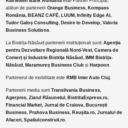
Raiffeisen Bank România
este Partner Principal,
alături de partenerii
Orange Business, Kompass
România, BEANZ CAFÉ, LUUM, Infinity Edge AI,
Tudor Galoș Consulting, Desire to Develop, Valoria
Business Solutions
.
La Bistrița-Năsăud partenerii instituționali sunt:
Agenția
pentru Dezvoltare Regională Nord-Vest, Camera de
Comerț și Industrie Bistrița Năsăud, IMM Bistrița-
Năsăud, Maramureș Business Club
și
Harpoon
.
Partenerul de mobilitate este
RMB Inter Auto Cluj
.
Partenerii media sunt
Transilvania Business,
Agerpres, Ziarul Răsunetul, BistritaExpress.ro,
Financial Market, Jurnal de Craiova, București
Business, Prahova Business, Reușita.ro, Jurnalul de
Afaceri, Spatiulconstruit.ro.