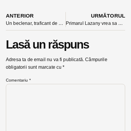
ANTERIOR
URMĂTORUL
Un beclenar, traficant de minore din categoria ”Most Wanted” adus azi noapte în țară din UK
Primarul Lazany vrea sa modifice intrarile în pasajul subteran Decebal: provocare lansată arhitecților
Lasă un răspuns
Adresa ta de email nu va fi publicată.
Câmpurile
obligatorii sunt marcate cu
*
Comentariu
*