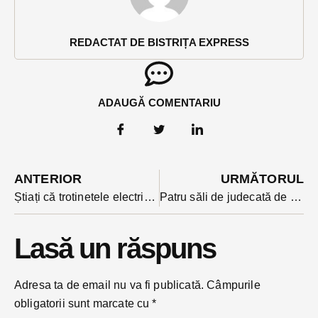
REDACTAT DE BISTRIȚA EXPRESS
ADAUGĂ COMENTARIU
ANTERIOR
URMĂTORUL
Știați că trotinetele electrice nu pot schimba, conform legii, direcția de mers ? Ce ar trebui sa facă cei care le folosesc?
Patru săli de judecată de la Tribunalul BN poartă de astăzi numele unor personalități din justiție.
Lasă un răspuns
Adresa ta de email nu va fi publicată.
Câmpurile
obligatorii sunt marcate cu
*