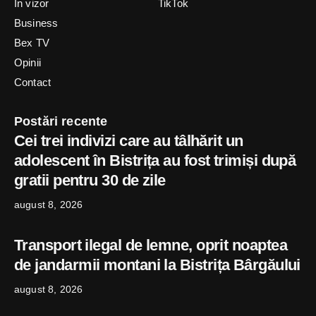
In vizor
TikTok
Business
Bex TV
Opinii
Contact
Postări recente
Cei trei indivizi care au tâlhărit un
adolescent în Bistrița au fost trimiși după
gratii pentru 30 de zile
august 8, 2026
Transport ilegal de lemne, oprit noaptea
de jandarmii montani la Bistrița Bârgăului
august 8, 2026