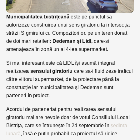
Municipalitatea bistrițeană
este pe punctul să
autorizeze construirea unui sens giratoriu la intersecția
străzii Sigmirului cu Compozitorilor, pe un teren donat
de doi mari retaileri:
Dedeman și Lidl,
care-si
amenajeaza în zonă un al 4-lea supermarket.
Și mai interesant este că LIDL își asumă integral
realizare
a sensului giratoriu
care sa-i fluidizeze traficul
către viitorul supermarket, de la proiectare până la
construcție iar municipalitatea și Dedeman sunt
parteneri în proiect.
Acordul de parteneriat pentru realizarea sensului
giratoriu mai are nevoie doar de votul Consiliului Local
Bistrița, care se întrunește în 24 septembrie în
ședința
lunară
, însă e puțin probabil ca proiectul să ridice