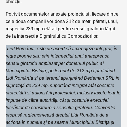
obiecții.
Potrivit documentelor anexate proiectului, fiecare dintre
cele doua companii vor dona 212 de metri pătrati, unul,
respectiv 239 mp celălalt pentru sensul giratoriu lărgit
de la intersecția Sigmirului cu Compozitorilor.
”
Lidl România, este de acord să amenajeze integral, în
regie proprie sau prin intermediul unui antreprenor,
sensul giratoriu amplasat pe: domeniul public al
Municipiului Bistrița, pe terenul de 212 mp aparținând
Lidl România și pe terenul aparținând Dedeman SRL în
suprafață de 239 mp, suportând integral atât costurile
proiectării și autorizării proiectului, inclusiv taxele legale
impuse de către autorități, cât și costurile execuției
lucrărilor de construire a sensului giratoriu.
Convenția
propusă reglementează dreptul Lidl România de a
acționa în numele și pe seama Municipiului Bistrița și