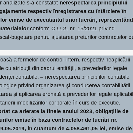
r analizate s-a constatat
nerespectarea principiului
ngajamente respectiv înregistrarea cu întârziere în
ilor emise de executantul unor lucrări, reprezentân
materialelor
conform O.U.G. nr. 15/2021 privind
cal-bugetare pentru ajustarea prețurilor contractelor d
asă a formelor de control intern, respectiv neaplicării
 cu atribuții din cadrul entității, a prevederilor legale
denței contabile: – nerespectarea principiilor contabile
ogice privind organizarea şi conducerea contabilității
retarea şi aplicarea eronată a prevederilor legale aplicabi
rierii imobilizărilor corporale în curs de execuție.
rtat ca arierate la finele anului 2023, obligațiile de
urilor emise în baza contractelor de lucrări nr.
29.05.2019, în cuantum de 4.058.461,05 lei, emise de