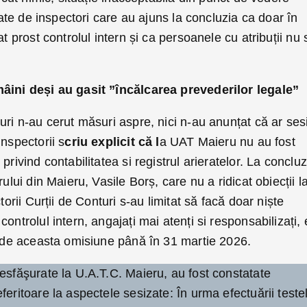
itate de inspectori care au ajuns la concluzia ca doar în
t prost controlul intern și ca persoanele cu atribuții nu s
mâini deși au gasit ”încălcarea prevederilor legale”
uri n-au cerut măsuri aspre, nici n-au anunțat că ar ses
nspectorii s
criu explicit că l
a UAT Maieru nu au fost
rivind contabilitatea si registrul arieratelor. La concluz
rului din Maieru, Vasile Borș, care nu a ridicat obiecții l
torii Curții de Conturi s-au limitat să facă doar niște
ontrolul intern, angajați mai atenți si responsabilizați, 
e de aceasta omisiune până în 31 martie 2026.
esfăşurate la U.A.T.C. Maieru, au fost constatate
feritoare la aspectele sesizate: În urma efectuării teste