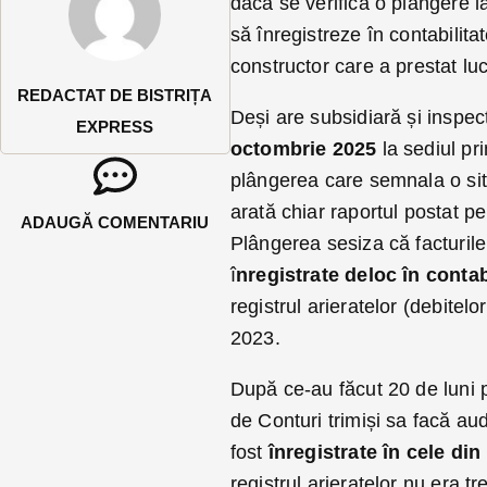
dacă se verifică o plângere l
să înregistreze în contabilit
constructor care a prestat luc
REDACTAT DE BISTRIȚA
Deși are subsidiară și inspect
EXPRESS
octombrie 2025
la sediul pri
plângerea care semnala o situ
arată chiar raportul postat pe
ADAUGĂ COMENTARIU
Plângerea sesiza că facturil
î
nregistrate deloc în contab
registrul arieratelor (debitel
2023.
După ce-au făcut 20 de luni p
de Conturi trimiși sa facă au
fost
înregistrate în cele din
registrul arieratelor nu era t