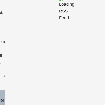
i-
iza
ii
a
etc
lor