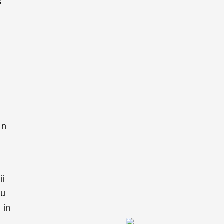
s
in
ii
au
 in