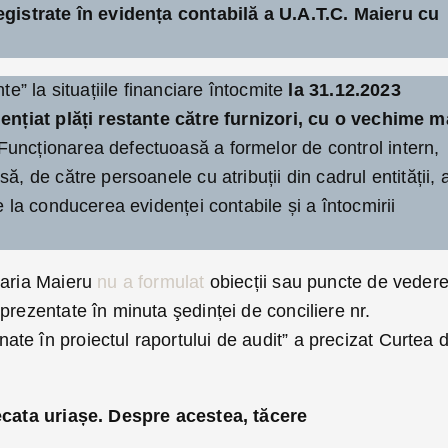
registrate în evidența contabilă a U.A.T.C. Maieru cu
te” la situațiile financiare întocmite
la 31.12.2023
dențiat plăți restante către furnizori, cu o vechime m
uncționarea defectuoasă a formelor de control intern,
ă, de către persoanele cu atribuții din cadrul entității, 
e la conducerea evidenței contabile și a întocmirii
maria Maieru
nu a formulat
obiecții sau puncte de veder
prezentate în minuta şedinței de conciliere nr.
te în proiectul raportului de audit” a precizat Curtea 
decata uriașe. Despre acestea, tăcere