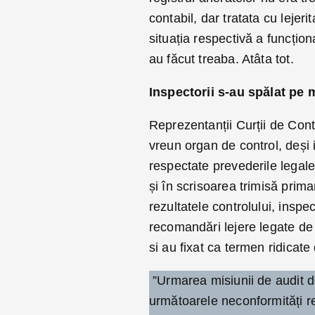
contabil, dar tratata cu lejer
situația respectivă a funcționa
au făcut treaba. Atâta tot.
Inspectorii s-au spălat pe 
Reprezentanții Curții de Cont
vreun organ de control, deși i
respectate prevederile legale p
și în scrisoarea trimisă prima
rezultatele controlului, inspec
recomandări lejere legate de c
si au fixat ca termen ridicat
”Urmarea misiunii de audit d
următoarele neconformități re