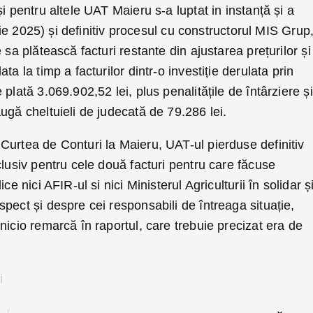
i pentru altele UAT Maieru s-a luptat in instanță și a
ulie 2025) și definitiv procesul cu constructorul MIS Grup,
 sa plătească facturi restante din ajustarea prețurilor și
ta la timp a facturilor dintr-o investiție derulata prin
lată 3.069.902,52 lei, plus penalitățile de întârziere și
ugă cheltuieli de judecată de 79.286 lei.
Curtea de Conturi la Maieru, UAT-ul pierduse definitiv
clusiv pentru cele două facturi pentru care făcuse
ce nici AFIR-ul si nici Ministerul Agriculturii în solidar ș
pect și despre cei responsabili de întreaga situație,
nicio remarcă în raportul, care trebuie precizat era de
i