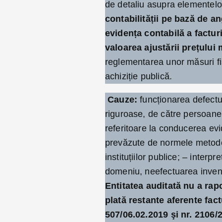
de detaliu asupra elementelo
contabilității pe bază de a
evidența contabilă a factur
valoarea ajustării prețului 
reglementarea unor măsuri fis
achiziție publică.
Cauze:
funcționarea defectuo
riguroase, de către persoanele
referitoare la conducerea evi
prevăzute de normele metodol
instituțiilor publice; – interp
domeniu, neefectuarea inventa
Entitatea auditată nu a rapo
plată restante aferente fact
507/06.02.2019 şi nr. 2106/