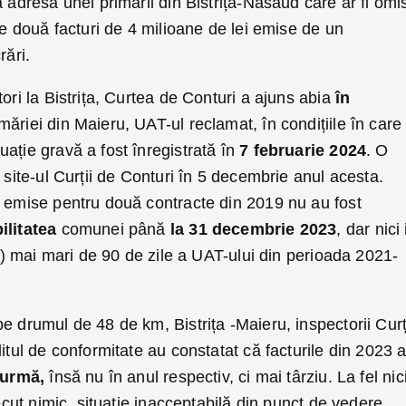
a adresa unei primării din Bistrița-Năsăud care ar fi omi
ate două facturi de 4 milioane de lei emise de un
rări.
ori la Bistrița, Curtea de Conturi a ajuns abia
în
măriei din Maieru, UAT-ul reclamat, în condițiile în care
ație gravă a fost înregistrată în
7 februarie 2024
. O
 site-ul Curții de Conturi în 5 decembrie anul acesta.
e emise pentru două contracte din 2019 nu au fost
ilitatea
comunei până
la 31 decembrie 2023
, dar nici 
or) mai mari de 90 de zile a UAT-ului din perioada 2021-
e drumul de 48 de km, Bistrița -Maieru, inspectorii Curț
ditul de conformitate au constatat că facturile din 2023 
 urmă,
însă nu în anul respectiv, ci mai târziu. La fel nici
recut nimic, situație inacceptabilă din punct de vedere