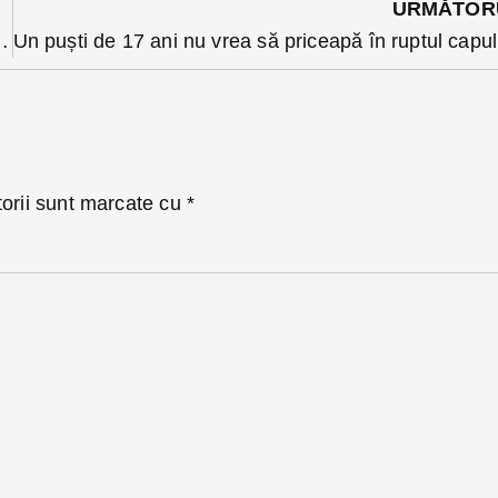
URMĂTOR
eurilor de sticlă din acest an?
Un p
torii sunt marcate cu
*