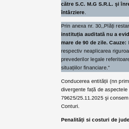
către S.C. M.G S.R.L. şi în
întârziere
.
Prin anexa nr. 30,,Plăți restan
instituția auditată nu a evi
mare de 90 de zile. Cauze:
F
respectiv neaplicarea riguroas
prevederilor legale referitoar
situațiilor financiare.”
Conducerea entității (nn pri
divergente față de aspectele 
79625/25.11.2025 şi consemna
Conturi.
Penalități si costuri de ju