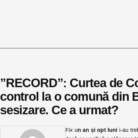
”RECORD”: Curtea de Cont
control la o comună din B
sesizare. Ce a urmat?
Fix u
n an și opt luni
i-au tr