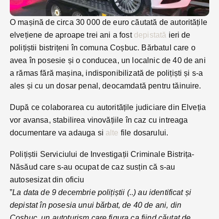
O mașină de circa 30 000 de euro căutată de autoritățile
elvețiene de aproape trei ani a fost
depistată
ieri de
polițiștii bistrițeni în comuna Coșbuc. Bărbatul care o
avea în posesie și o conducea, un localnic de 40 de ani
a rămas fără mașina, indisponibilizată de polițiști și s-a
ales și cu un dosar penal, deocamdată pentru tăinuire.
După ce colaborarea cu autoritățile judiciare din Elveția
vor avansa, stabilirea vinovățiile în caz cu intreaga
documentare va adauga si
alte
file dosarului.
Polițiștii Serviciului de Investigații Criminale Bistrița-
Năsăud care s-au ocupat de caz susțin că s-au
autosesizat din oficiu
”
La data de 9 decembrie polițiștii (..) au identificat și
depistat în posesia unui bărbat, de 40 de ani, din
Coșbuc, un autoturism care figura ca fiind căutat de