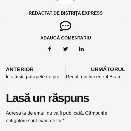
REDACTAT DE BISTRIȚA EXPRESS
ADAUGĂ COMENTARIU
ANTERIOR
URMĂTORUL
În sfârșit: parapete de protecție pe un drum cu record de accidente în județ
Reguli noi în centrul Bistriței: nici în zona Sugălete nu se mai poate opri
Lasă un răspuns
Adresa ta de email nu va fi publicată.
Câmpurile
obligatorii sunt marcate cu
*