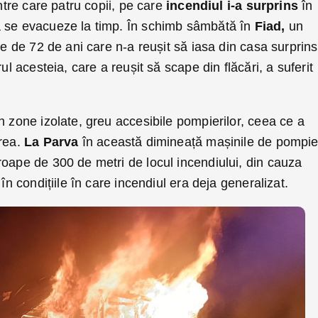
între care patru copii, pe care
incendiul i-a surprins
în
 se evacueze la timp. În schimb sâmbătă în
Fiad,
un
eie de 72 de ani care n-a reușit să iasa din casa surprin
ul acesteia, care a reușit să scape din flăcări, a suferit
n zone izolate, greu accesibile pompierilor, ceea ce a
erea.
La Parva
în această dimineață mașinile de pompie
roape de 300 de metri de locul incendiului, din cauza
 în condițiile în care incendiul era deja generalizat.