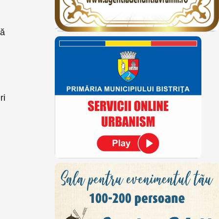
să
ri