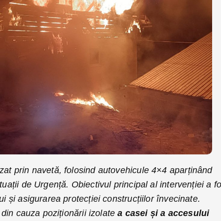
zat prin navetă, folosind autovehicule 4×4 aparținând
uații de Urgență. Obiectivul principal al intervenției a f
ui și asigurarea protecției construcțiilor învecinate.
, din cauza poziționării izolate
a casei și a accesului