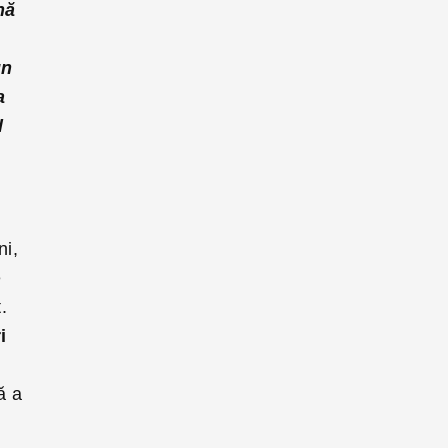
nă
un
a
l
ni,
e
.
i
ă a