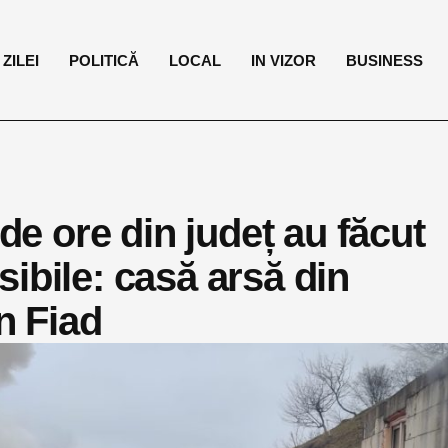
ZILEI
POLITICĂ
LOCAL
IN VIZOR
BUSINESS
 de ore din județ au făcut
ibile: casă arsă din
în Fiad