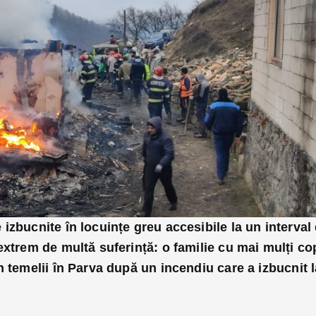
izbucnite în locuințe greu accesibile la un interval
extrem de multă suferință: o familie cu mai mulți cop
n temelii în Parva după un incendiu care a izbucnit l