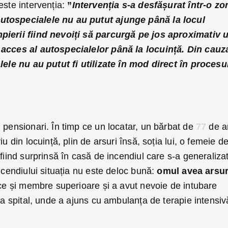
este intervenția:
”
Intervenția s-a desfășurat într-o zo
utospecialele nu au putut ajunge până la locul
pierii fiind nevoiți să parcurgă pe jos aproximativ 
 acces al autospecialelor până la locuință. Din cauz
alele nu au putut fi utilizate în mod direct în procesu
 pensionari. În timp ce un locatar, un bărbat de
77
de a
u din locuință, plin de arsuri însă, soția lui, o femeie d
fiind surprinsă în casă de incendiul care s-a generalizat
incendiului situația nu este deloc bună:
omul avea arsur
ce și membre superioare și a avut nevoie de intubare
 la spital, unde a ajuns cu ambulanța de terapie intensiv