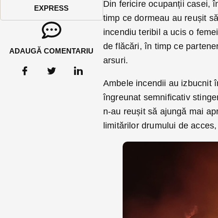
Din fericire ocupanții casei, 
EXPRESS
timp ce dormeau au reușit să
incendiu teribil a ucis o fem
de flăcări, în timp ce partener
ADAUGĂ COMENTARIU
arsuri.
Ambele incendii au izbucnit î
îngreunat semnificativ sting
n-au reușit să ajungă mai ap
limitărilor drumului de acces,