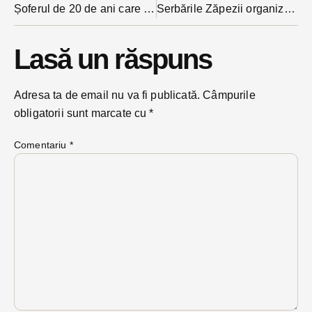
Șoferul de 20 de ani care a provocat accidentul mortal din noaptea de Crăciun ajunge miercuri în fața instanței
Serbările Zăpezii organizate anul acesta la Bistrița cu o lună mai repede
Lasă un răspuns
Adresa ta de email nu va fi publicată.
Câmpurile
obligatorii sunt marcate cu
*
Comentariu
*