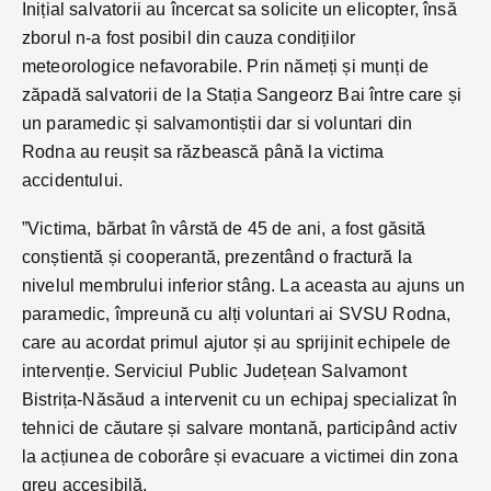
Inițial salvatorii au încercat sa solicite un elicopter, însă
zborul n-a fost posibil din cauza condițiilor
meteorologice nefavorabile. Prin nămeți și munți de
zăpadă salvatorii de la Stația Sangeorz Bai între care și
un paramedic și salvamontiștii dar si voluntari din
Rodna au reușit sa răzbească până la victima
accidentului.
”Victima, bărbat în vârstă de 45 de ani, a fost găsită
conștientă și cooperantă, prezentând o fractură la
nivelul membrului inferior stâng. La aceasta au ajuns un
paramedic, împreună cu alți voluntari ai SVSU Rodna,
care au acordat primul ajutor și au sprijinit echipele de
intervenție. Serviciul Public Județean Salvamont
Bistrița-Năsăud a intervenit cu un echipaj specializat în
tehnici de căutare și salvare montană, participând activ
la acțiunea de coborâre și evacuare a victimei din zona
greu accesibilă.