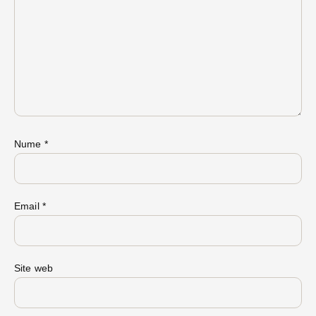
Nume
*
Email
*
Site web