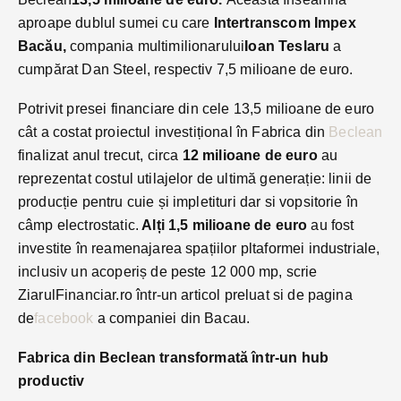
aproape dublul sumei cu care
Intertranscom Impex
Bacău,
compania multimilionarului
Ioan Teslaru
a
cumpărat Dan Steel, respectiv 7,5 milioane de euro.
Potrivit presei financiare din cele 13,5 milioane de euro
cât a costat proiectul investițional în Fabrica din
Beclean
finalizat anul trecut, circa
12 milioane de euro
au
reprezentat costul utilajelor de ultimă generație: linii de
producție pentru cuie și impletituri dar si vopsitorie în
câmp electrostatic.
Alți 1,5 milioane de euro
au fost
investite în reamenajarea spațiilor pltaformei industriale,
inclusiv un acoperiș de peste 12 000 mp, scrie
ZiarulFinanciar.ro într-un articol preluat si de pagina
de
facebook
a companiei din Bacau.
Fabrica din Beclean transformată într-un hub
productiv