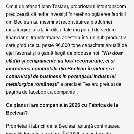
Omul de afaceri Ioan Teslaru, proprietarul Intertranscom
precizează că noile investiții în retehnologizarea fabricii
din Beclean au însemnat reconstruirea platformei
metalurgice aflată în dificultate din punct de vedere
financiar și transformarea acesteia într-un hub productiv
care produce cu peste 96.000 tone capacitate anuală de
oțel fasonat și o gamă largă de produse noi.
”Nu doar
clădiri și echipamente au fost reconstruite, ci și
încrederea comunității din Beclean în viitor și a
comunității de business în potențialul industriei
metalurgice românești
” a precizat Teslaru preluat de
pagina de facebook a companiei.
Ce planuri are compania în 2026 cu Fabrica de la
Beclean?
Proprietarii fabricii de la Beclean anunță continuarea
investițiilor și în acest an: ”În 2026 și mai departe,