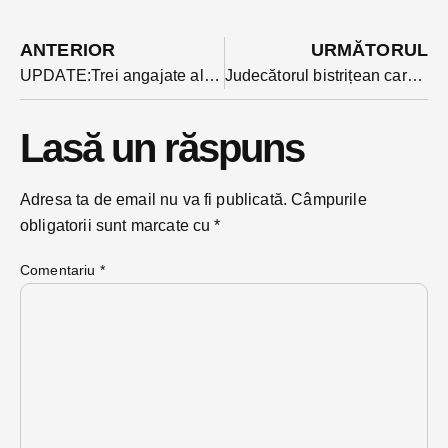
ANTERIOR
URMĂTORUL
UPDATE:Trei angajate ale Primăriei Chiuza, suspecte de fraudă și-au petrecut noaptea în arestul poliției din Bistrița
Judecătorul bistrițean care ar fi trebuit să devină astăzi pensionar așteaptă încă decretul prezidențial
Lasă un răspuns
Adresa ta de email nu va fi publicată.
Câmpurile
obligatorii sunt marcate cu
*
Comentariu
*