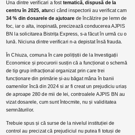
Una dintre verificari a fost
tematică, dispusă de la
centru în 2025, atu
nci când inspectorii au verificat cam
34 % din dosarele de ajutoare
de încălzire pe lemn de
foc, iar o alta, inopinată, precizează conducerea AJPIS
BN la solicitarea Bistrița Express, s-a făcut în urmă cu o
lună. Niciuna dintre verificari n-a depistat însă frauda.
În Chiuza, comuna în care polițiștii de la Investigații
Economice și procurorii susțin că a funcționat o schemă
de tip grup infracțional organizat prin care trei
funcționare din primărie și-au băgat mâna în banii
oamenilor încă din 2024 si ar fi creat un prejudiciu uriaș
de aproape 280 de mii de lei, controalele AJPIS BN au
vizat dosarele, cum sunt întocmite, nu și validitatea
semnăturilor.
Trebuie spus și că surse de la nivelul instituției de
control au precizat că prejudiciul nu putea fi totuși de