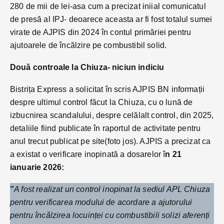
280 de mii de lei-asa cum a precizat iniial comunicatul
de presă al IPJ- deoarece aceasta ar fi fost totalul sumei
virate de AJPIS din 2024 în contul primăriei pentru
ajutoarele de încălzire pe combustibil solid.
Două controale la Chiuza- niciun indiciu
Bistrița Express a solicitat în scris AJPIS BN informații
despre ultimul control făcut la Chiuza, cu o lună de
izbucnirea scandalului, despre celălalt control, din 2025,
detaliile fiind publicate în raportul de activitate pentru
anul trecut publicat pe site(foto jos). AJPIS a precizat ca
a existat o verificare inopinată a dosarelor î
n 21
ianuarie 2026:
”
A fost realizat un control inopinat la sediul APL Chiuza
pentru verificarea modului de acordare a ajutorului
pentru încălzirea locuinței cu combustibili solizi aferenți