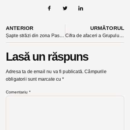
ANTERIOR
URMĂTORUL
Șapte străzi din zona Pasarelei au din aceasta seară iluminat stradal modern. O firmă din sud a făcut lucrarea
Cifra de afaceri a Grupului Teraplast a depășit în 2025 borna de 1 miliard de lei iar profitul brut e +75%
Lasă un răspuns
Adresa ta de email nu va fi publicată.
Câmpurile
obligatorii sunt marcate cu
*
Comentariu
*