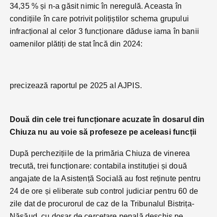
34,35 % și n-a găsit nimic în neregulă. Aceasta în
condițiile în care potrivit polițiștilor schema grupului
infracțional al celor 3 funcționare dăduse iama în banii
oamenilor plătiți de stat încă din 2024:
precizează raportul pe 2025 al AJPIS.
Două din cele trei funcționare acuzate în dosarul din
Chiuza nu au voie să profeseze pe aceleasi funcții
După perchezițiile de la primăria Chiuza de vinerea
trecută, trei funcționare: contabila instituției și două
angajate de la Asistență Socială au fost reținute pentru
24 de ore și eliberate sub control judiciar pentru 60 de
zile dat de procurorul de caz de la Tribunalul Bistrița-
Năsăud, cu dosar de cercetare penală deschis pe