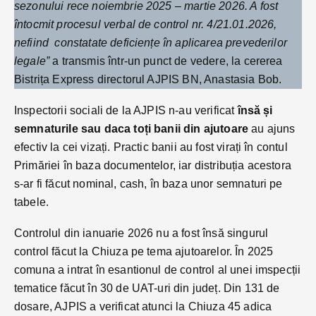
sezonului rece noiembrie 2025 – martie 2026. A fost
întocmit procesul verbal de control nr. 4/21.01.2026,
nefiind constatate deficiențe în aplicarea prevederilor
legale”
a transmis într-un punct de vedere, la cererea
Bistrița Express directorul AJPIS BN, Anastasia Bob.
Inspectorii sociali de la AJPIS n-au verificat
însă și
semnaturile sau daca toți banii din ajutoare
au ajuns
efectiv la cei vizați. Practic banii au fost virați în contul
Primăriei în baza documentelor, iar distribuția acestora
s-ar fi făcut nominal, cash, în baza unor semnaturi pe
tabele.
Controlul din ianuarie 2026 nu a fost însă singurul
control făcut la Chiuza pe tema ajutoarelor. În 2025
comuna a intrat în esantionul de control al unei imspecții
tematice făcut în 30 de UAT-uri din județ. Din 131 de
dosare, AJPIS a verificat atunci la Chiuza 45 adica