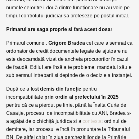
numele celor trei. două dintre funcționare nu au voie pe
timpul controlului judiciar sa profeseze pe postul inițial.
Primarul are saga proprie si fară acest dosar
Primarul comunei,
Grigore Bradea
cel care a semnat ca
ordonator de credit documentele legate de ajutoare nu
este deocamdată vizat de ancheta procurorilor în cazul
de fraudă. Edilul are însă alte probleme: mandatul său e
sub semnul intrebarii si depinde de o decizie a instanței.
După ce a fos
t demis din funcție
pentru
incompatibilitate
prin ordin al prefectului în 2025
pentru că ce a pierdut pe linie, până la Înalta Curte de
Casație, procesul de incompatibilitate cu ANI, Bradea s-
a agățat de o chichiță juridica si a
contestat
ordinul de
demitere, iar procesul e încă în pronunțare la Tribunalul
BN. De altfel chiar în ziua perchezițiilor de la Primărie