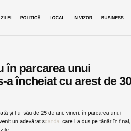
ZILEI
POLITICĂ
LOCAL
IN VIZOR
BUSINESS
iu în parcarea unui
s-a încheiat cu arest de 3
tată și fiul său de 25 de ani, vineri, în parcarea unui
venit un adevărat s
candal
care l-a dus pe tânăr în final,
zile.