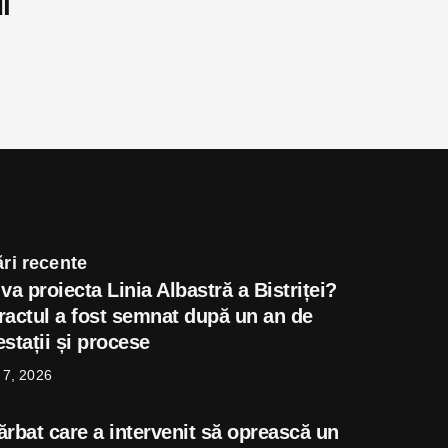
l
ri recente
va proiecta Linia Albastră a Bistriței?
ractul a fost semnat după un an de
stații și procese
 7, 2026
ărbat care a intervenit să oprească un