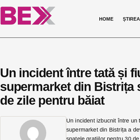
HOME
ȘTIREA 
Un incident între tată și f
supermarket din Bistrița 
de zile pentru băiat
Un incident izbucnit între un 
supermarket din Bistrița a de
spatele gratiilor pentru 30 de 