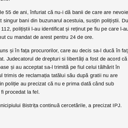
 de 55 de ani, înfuriat că nu-i dă banii de care are nevoie
at singur bani din buzunarul acestuia, susțin polițiștii. D
12, polițiștii l-au identificat și reținut pe fiu pe care l-a
ținut cu mandat de arest pentru 24 de ore.
uns și în fața procurorilor, care au decis sa-l ducă în fa
. Judecatorul de drepturi si libertăți a fost de acord că
se și au acceptat sa-l trimită pe fiul celui tâlhărit în
ul trimis de reclamația tatălui său după gratii nu are
n poliție au precizat că nu e prima dată când sub
fi procedat la fel.
unicipiului Bistrița continuă cercetările, a precizat IPJ.