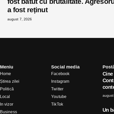
fost bătut cu brutalitate. Agresoru
a fost reținut
august 7, 2026
Meniu
Social media
Postă
Cine 
Home
Facebook
Cont
Știrea zilei
Instagram
conte
Politică
Twitter
august
Local
Youtube
In vizor
TikTok
Un b
Business