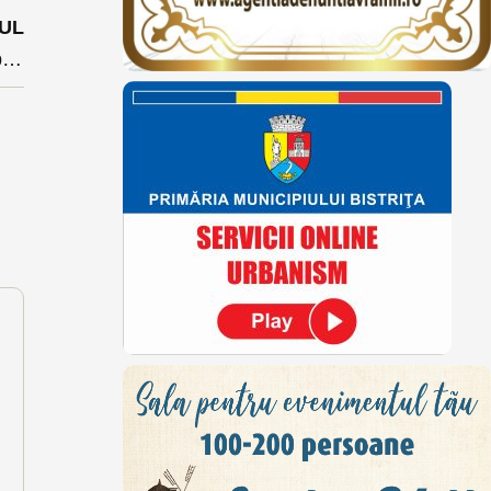
UL
O șoferiță de 23 de ani a primit un dosar penal de la polițiști în loc de mărțișor