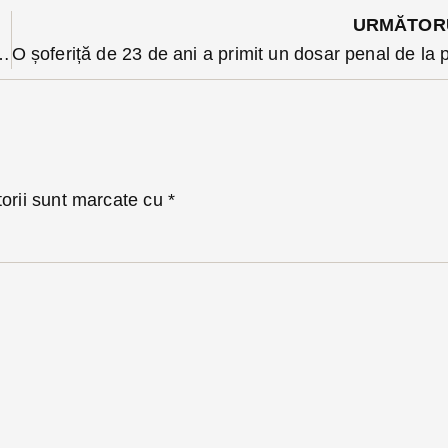
URMĂTOR
are și-a pierdut mandatul, dar a reușit să-și obțină niște derogări
torii sunt marcate cu
*