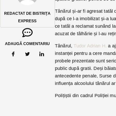
Tânărul și-ar fi agresat tatăl
REDACTAT DE BISTRIȚA
după ce l-a imobilizat și-a lu
EXPRESS
ce tatăl a reclamat sunând la 1
acuzat de tâlhărie și l-au re
ADAUGĂ COMENTARIU
Tânărul,
Tudor Adrian H.
a aj
instanței pentru a cere mandat
probele prezentate sunt serioa
public după gratii. Deși băiat
antecedente penale, Surse di
influența alcoolului tânărul ar 
Polițiștii din cadrul Poliției m