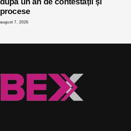
după un an de contestații și
procese
august 7, 2026