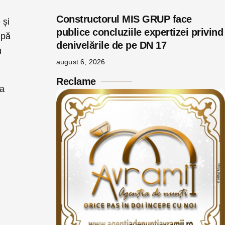
Constructorul MIS GRUP face
 și
publice concluziile expertizei privind
upă
denivelările de pe DN 17
u
august 6, 2026
Reclame
ța