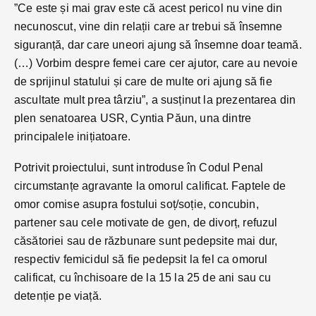
”Ce este și mai grav este că acest pericol nu vine din
necunoscut, vine din relații care ar trebui să însemne
siguranță, dar care uneori ajung să însemne doar teamă.
(…) Vorbim despre femei care cer ajutor, care au nevoie
de sprijinul statului și care de multe ori ajung să fie
ascultate mult prea târziu”, a susținut la prezentarea din
plen senatoarea USR, Cyntia Păun, una dintre
principalele inițiatoare.
Potrivit proiectului, sunt introduse în Codul Penal
circumstanțe agravante la omorul calificat. Faptele de
omor comise asupra fostului soț/soție, concubin,
partener sau cele motivate de gen, de divorț, refuzul
căsătoriei sau de răzbunare sunt pedepsite mai dur,
respectiv femicidul să fie pedepsit la fel ca omorul
calificat, cu închisoare de la 15 la 25 de ani sau cu
detenție pe viață.