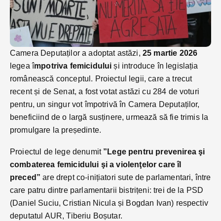
Camera Deputaților a adoptat astăzi,
25 martie 2026
legea î
mpotriva femicidului
și introduce în legislația
românească conceptul. Proiectul legii, care a trecut
recent și de Senat, a fost votat astăzi cu 284 de voturi
pentru, un singur vot împotrivă în Camera Deputaților,
beneficiind de o largă susținere, urmează să fie trimis la
promulgare la președinte.
Proiectul de lege denumit
”Lege pentru prevenirea şi
combaterea femicidului şi a violenţelor care îl
preced”
are drept co-inițiatori sute de parlamentari, între
care patru dintre parlamentarii bistrițeni: trei de la PSD
(Daniel Suciu, Cristian Nicula și Bogdan Ivan) respectiv
deputatul AUR, Tiberiu Boșutar.