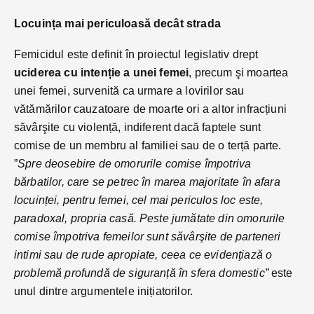
Locuința mai periculoasă decât strada
Femicidul este definit în proiectul legislativ drept
uciderea cu intenție a unei femei
, precum şi moartea
unei femei, survenită ca urmare a lovirilor sau
vătămărilor cauzatoare de moarte ori a altor infracțiuni
săvârşite cu violență, indiferent dacă faptele sunt
comise de un membru al familiei sau de o terță parte.
”
Spre deosebire de omorurile comise împotriva
bărbatilor, care se petrec în marea majoritate în afara
locuinței, pentru femei, cel mai periculos loc este,
paradoxal, propria casă. Peste jumătate din omorurile
comise împotriva femeilor sunt săvârşite de parteneri
intimi sau de rude apropiate, ceea ce evidenţiază o
problemă profundă de siguranță în sfera domestic”
este
unul dintre argumentele inițiatorilor.