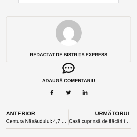
REDACTAT DE BISTRIȚA EXPRESS
ADAUGĂ COMENTARIU
ANTERIOR
URMĂTORUL
Centura Năsăudului: 4,7 km și două viaducte, aproape de finalul etapei pe hârtie
Casă cuprinsă de flăcări în Chiochiș: proprietarul a suferit arsuri