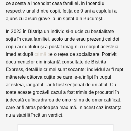
ce acesta a incendiat casa familiei. In incendiul
respectiv unul dintre copii, fetița de 9 ani a cuplului a
ajuns cu arsuri grave la un spital din București.
În 2023 în Bistrița un individ si-a ucis cu bestialitate
soția în casa familiei, acolo unde erau prezenți cei doi
copii ai cuplului și a postat imagini cu corpul acesteia,
imediat după
crimă p
e o rețea de socializare. Potrivit
documentelor din instanță consultate de Bistrița
Express, detaliile crimei sunt șocante: individul ar fi rupt
mânerele câtorva cuțite pe care le-a înfipt în trupul
acesteia, iar gatul i-ar fi fost secționat de un altul. Cu
toate aceste grozăvii cazul a fost trimis de procurori în
judecată cu încadrarea de omor si nu de omor calificat,
care ar fi atras pedeapsa maximă. În acest caz instanța
nu a stabilit încă un verdict.