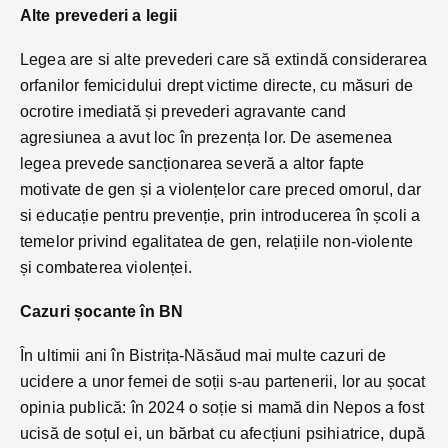
Alte prevederi a legii
Legea are si alte prevederi care să extindă considerarea
orfanilor femicidului drept victime directe, cu măsuri de
ocrotire imediată și prevederi agravante cand
agresiunea a avut loc în prezența lor. De asemenea
legea prevede sancționarea severă a altor fapte
motivate de gen și a violențelor care preced omorul, dar
si educație pentru prevenție, prin introducerea în școli a
temelor privind egalitatea de gen, relațiile non-violente
și combaterea violenței.
Cazuri șocante în BN
În ultimii ani în Bistrița-Năsăud mai multe cazuri de
ucidere a unor femei de soții s-au partenerii, lor au șocat
opinia publică: în 2024 o soție si mamă din Nepos a fost
ucisă de soțul ei, un bărbat cu afecțiuni psihiatrice, după