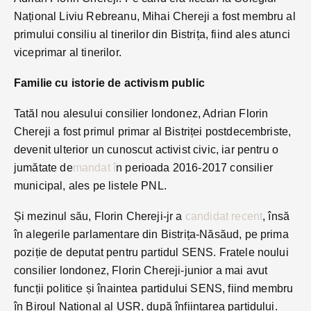
Național Liviu Rebreanu, Mihai Chereji a fost membru al
primului consiliu al tinerilor din Bistrița, fiind ales atunci
viceprimar al tinerilor.
Familie cu istorie de activism public
Tatăl nou alesului consilier londonez, Adrian Florin
Chereji a fost primul primar al Bistriței postdecembriste,
devenit ulterior un cunoscut activist civic, iar pentru o
jumătate de
mandat î
n perioada 2016-2017 consilier
municipal, ales pe listele PNL.
Și mezinul său, Florin Chereji-jr a
candidat recent
, însă
în alegerile parlamentare din Bistrița-Năsăud, pe prima
poziție de deputat pentru partidul SENS. Fratele noului
consilier londonez, Florin Chereji-junior a mai avut
funcții politice și înaintea partidului SENS, fiind membru
în Biroul Național al USR, după înființarea partidului.