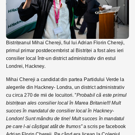
Bistrițeanul Mihai Chereji, fiul lui Adrian Florin Chereji,
primul primar postdecembrist al Bistriței a fost ales ieri
consilier local într-un district administrativ din estul
Londrei, Hackney.
Mihai Chereji a candidat din partea Partidului Verde la
alegerile din Hackney- Londra, un district administrativ
cu circa 270 de mii de locuitori. ”
Probabil că este primul
bistrițean ales consilier local în Marea Britanie!!! Mult
succes în mandatul de consilier local în Hackney-
London! Sunt mândru de tine! Mult succes în mandatul
pe care l-ai câștigat atât de frumos”
a scris pe facebook
Adrian Florin Chereji. Pe când era licean la Colegiul