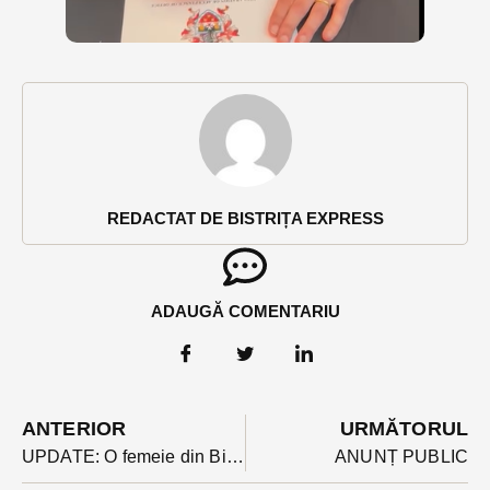
REDACTAT DE BISTRIȚA EXPRESS
ADAUGĂ COMENTARIU
ANTERIOR
URMĂTORUL
UPDATE: O femeie din Bichigiu (Telciu) a fost ucisă de un urs. Corpul i-a fost găsit lângă cel al unei văcuțe sfâșiate
ANUNȚ PUBLIC