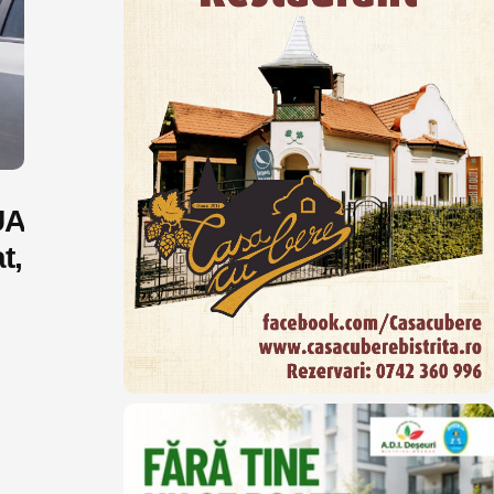
UA
t,