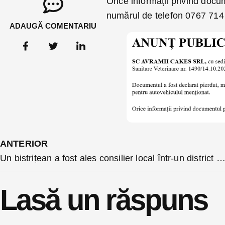
Orice informații privind docum
numărul de telefon 0767 714
ADAUGĂ COMENTARIU
ANTERIOR
Un bistrițean a fost ales consilier local într-un district din Londra cu 270 de mii de locuitori. Este fiul unui fost primar al Bist
Lasă un răspuns