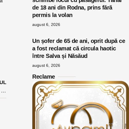
schimbe locul cu pasagerul. Tânăr
la
de 18 ani din Rodna, prins fără
permis la volan
august 6, 2026
Un șofer de 65 de ani, oprit după ce
a fost reclamat că circula haotic
între Salva și Năsăud
august 6, 2026
Reclame
UL
Accident Negrilești: tată cercetat după ce ar fi înlocuit motocicleta cu o trotinetă