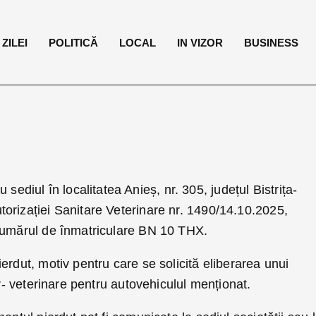
ZILEI
POLITICĂ
LOCAL
IN VIZOR
BUSINESS
u sediul în localitatea Anieș, nr. 305, județul Bistrița-
orizației Sanitare Veterinare nr. 1490/14.10.2025,
numărul de înmatriculare BN 10 THX.
erdut, motiv pentru care se solicită eliberarea unui
ar- veterinare pentru autovehiculul menționat.