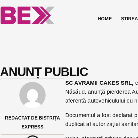
HOME
ȘTIREA 
ANUNȚ PUBLIC
SC AVRAMII CAKES SRL,
c
Năsăud, anunță pierderea Aut
aferentă autovehiculului cu 
Documentul a fost declarat pi
REDACTAT DE BISTRIȚA
duplicat al autorizației sanit
EXPRESS