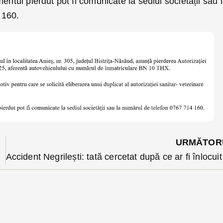
entul pierdut pot fi comunicate la sediul societății sau 
 160.
URMĂTOR
riței