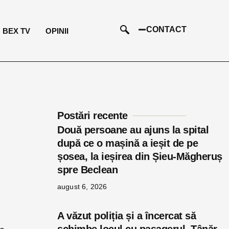
CONTACT
BEX TV
OPINII
Postări recente
Două persoane au ajuns la spital
după ce o mașină a ieșit de pe
șosea, la ieșirea din Șieu-Măgheruș
spre Beclean
august 6, 2026
A văzut poliția și a încercat să