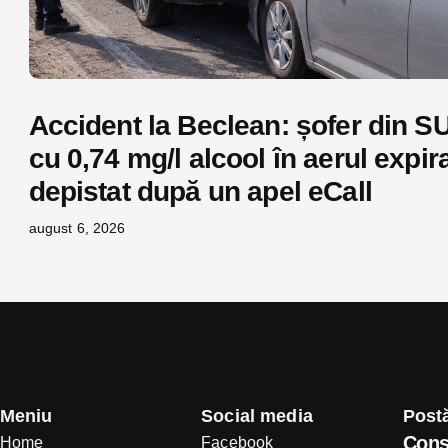
Accident la Beclean: șofer din S
cu 0,74 mg/l alcool în aerul expira
depistat după un apel eCall
august 6, 2026
Meniu
Social media
Postă
Cons
Home
Facebook