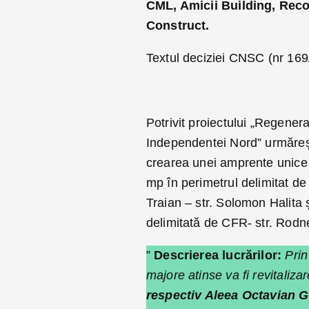
CML, Amicii Building, Reco
Construct.
Textul deciziei CNSC (nr 16
Potrivit proiectului „Regener
Independentei Nord” urmăreșt
crearea unei amprente unice 
mp în perimetrul delimitat de
Traian – str. Solomon Halita 
delimitată de CFR- str. Rodn
”
Descrierea lucrărilor:
Prin
majore atinse va fi revitaliza
respectiv Aleea Octavian Go