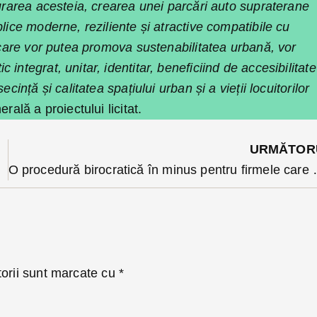
gurarea acesteia, crearea unei parcări auto supraterane
blice moderne, reziliente și atractive compatibile cu
, care vor putea promova sustenabilitatea urbană, vor
integrat, unitar, identitar, beneficiind de accesibilitate
ecință și calitatea spațiului urban și a vieții locuitorilor
rală a proiectului licitat.
URMĂTOR
iilor
O procedură birocratică în
torii sunt marcate cu
*