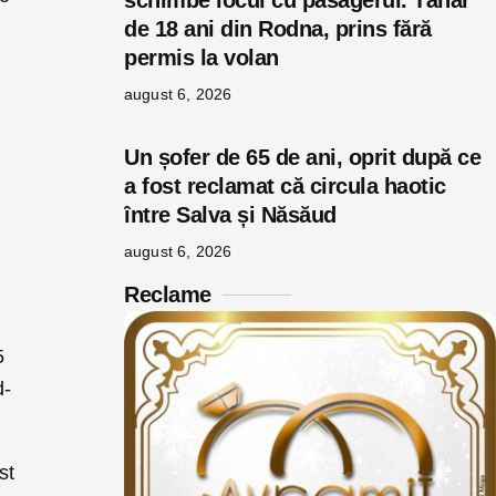
schimbe locul cu pasagerul. Tânăr
de 18 ani din Rodna, prins fără
permis la volan
august 6, 2026
Un șofer de 65 de ani, oprit după ce
a fost reclamat că circula haotic
între Salva și Năsăud
august 6, 2026
Reclame
5
d-
st