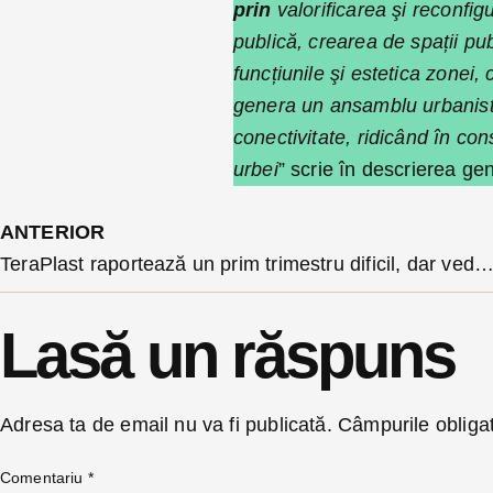
prin
valorificarea şi reconfi
publică, crearea de spații pu
funcțiunile şi estetica zonei
genera un ansamblu urbanistic 
conectivitate, ridicând în cons
urbei
” scrie în descrierea gene
ANTERIOR
TeraPlast raportează un prim trimestru dificil, dar vede semne de revenire în piața construcț
Lasă un răspuns
Adresa ta de email nu va fi publicată.
Câmpurile obliga
Comentariu
*