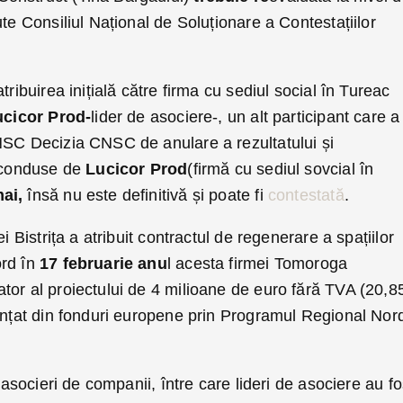
ute Consiliul Național de Soluționare a Contestațiilor
tribuirea inițială către firma cu sediul social în Tureac
ucicor Prod-
lider de asociere-, un alt participant care a
NSC Decizia CNSC de anulare a rezultatului și
i conduse de
Lucicor Prod
(firmă cu sediul sovcial în
mai,
însă nu este definitivă și poate fi
contestată
.
i Bistrița a atribuit contractul de regenerare a spațiilor
ord în
17 februarie anu
l acesta firmei Tomoroga
tor al proiectului de 4 milioane de euro fără TVA (20,8
nanțat din fonduri europene prin Programul Regional Nor
e asocieri de companii, între care lideri de asociere au fo