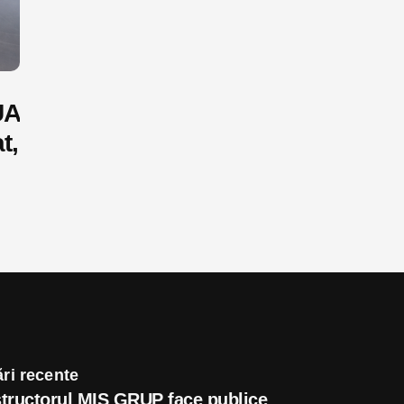
UA
t,
ri recente
tructorul MIS GRUP face publice