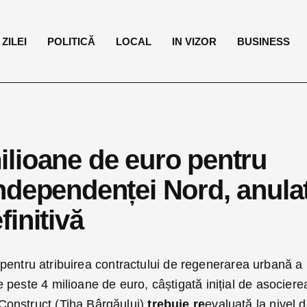
ZILEI
POLITICĂ
LOCAL
IN VIZOR
BUSINESS
 milioane de euro pentru
ndependenței Nord, anula
initivă
ța pentru atribuirea contractului de regenerarea urbană a
peste 4 milioane de euro, câștigată inițial de asociere
onstruct (Tiha Bârgăului)
trebuie re
evaluată la nivel 