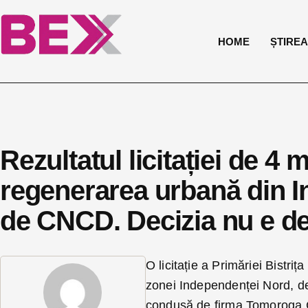
HOME
ȘTIREA 
Rezultatul licitației de 4
regenerarea urbană din I
de CNCD. Decizia nu e def
O licitație a Primăriei Bistri
zonei Independenței Nord, de 
condusă de firma Tomoroga C