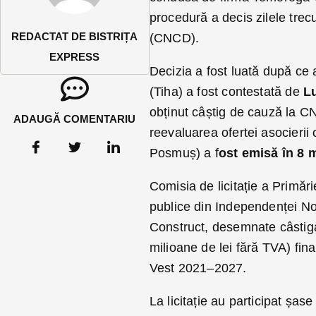
procedură a decis zilele trec
REDACTAT DE BISTRIȚA
(CNCD).
EXPRESS
Decizia a fost luată după ce a
(Tiha) a fost contestată de
L
obținut câștig de cauză la C
ADAUGĂ COMENTARIU
reevaluarea ofertei asocieri
Posmuș) a f
ost emisă în 8 
Comisia de licitație a Primărie
publice din Independenței N
Construct, desemnate câstiga
milioane de lei fără TVA) fi
Vest 2021–2027.
La licitație au participat șas