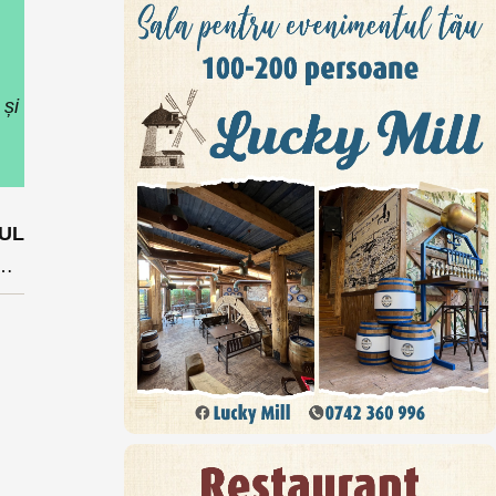
 și
UL
 minus pentru firmele care angajează muncitori străini