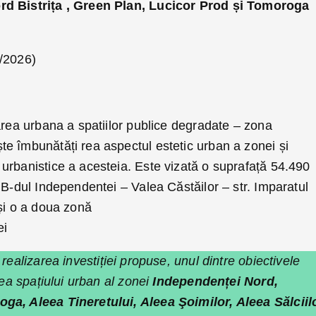
rd Bistrița , Green Plan, Lucicor Prod și Tomoroga
9/2026)
area urbana a spatiilor publice degradate – zona
e îmbunătăți rea aspectul estetic urban a zonei și
urbanistice a acesteia. Este vizată o suprafață 54.490
 B-dul Independentei – Valea Căstăilor – str. Imparatul
și o a doua zonă
ei
 realizarea investiției propuse, unul dintre obiectivele
rea spațiului urban al zonei
Independenței Nord,
ga, Aleea Tineretului, Aleea Şoimilor, Aleea Sălciilo