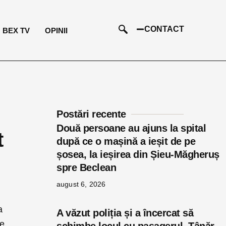
CONTACT
BEX TV
OPINII
Postări recente
Două persoane au ajuns la spital
t
după ce o mașină a ieșit de pe
șosea, la ieșirea din Șieu-Măgheruș
spre Beclean
august 6, 2026
a
A văzut poliția și a încercat să
de