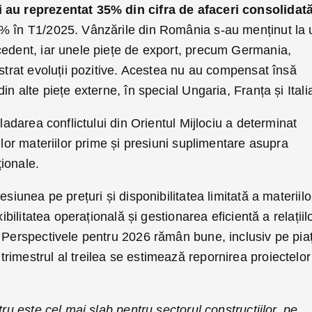
 au reprezentat 35% din cifra de afaceri consolidată
% în T1/2025. Vânzările din România s-au menținut la 
cedent, iar unele piețe de export, precum Germania,
istrat evoluții pozitive. Acestea nu au compensat însă
in alte piețe externe, în special Ungaria, Franța și Itali
aladarea conflictului din Orientul Mijlociu a determinat
ilor materiilor prime și presiuni suplimentare asupra
ționale.
esiunea pe prețuri și disponibilitatea limitată a materiilo
xibilitatea operațională și gestionarea eficientă a relațiil
. Perspectivele pentru 2026 rămân bune, inclusiv pe pia
imestrul al treilea se estimează repornirea proiectelor
tru este cel mai slab pentru sectorul construcțiilor, pe