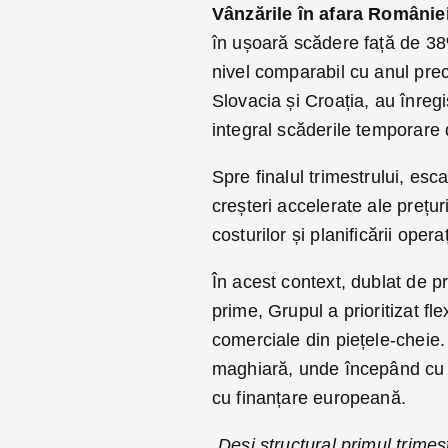
Vânzările în afara României
în ușoară scădere față de 38
nivel comparabil cu anul pre
Slovacia și Croația, au înreg
integral scăderile temporare d
Spre finalul trimestrului, esc
creșteri accelerate ale prețur
costurilor și planificării opera
În acest context, dublat de pr
prime, Grupul a prioritizat fle
comerciale din piețele-cheie
maghiară, unde începând cu tr
cu finanțare europeană.
„Deși structural primul trimes