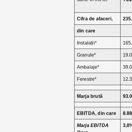
Cifra de afaceri,
235
din care
Instalații*
165
Granule*
19.
Ambalaje*
39.
Ferestre*
12.
Marja brută
93.
EBITDA, din care
8.8
Marja EBITDA
3,8