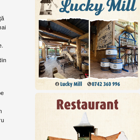
ță
mai
e.
din
pe
n
ru