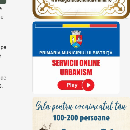
e
le
 pe
e
 de
5.