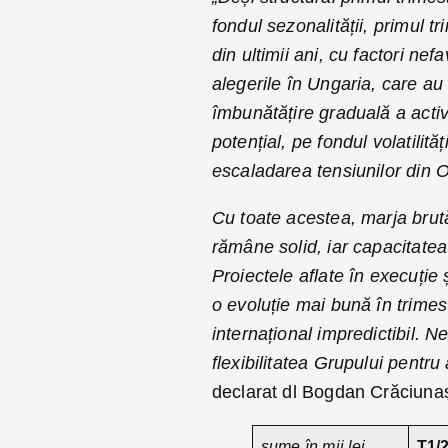
fondul sezonalității, primul t
din ultimii ani, cu factori ne
alegerile în Ungaria, care au 
îmbunătățire graduală a activi
potențial, pe fondul volatilită
escaladarea tensiunilor din Or
Cu toate acestea, marja bru
rămâne solid, iar capacitatea
Proiectele aflate în execuție
o evoluție mai bună în trime
internațional impredictibil. 
flexibilitatea Grupului pentru
declarat dl Bogdan Crăciunaș,
sume în mii lei
T1/