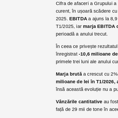
Cifra de afaceri a Grupului a
curent, în ușoară scădere cu
2025.
EBITDA
a ajuns la 8,9
T1/2025, iar
marja EBITDA 
perioadă a anului trecut.
În ceea ce privește rezultatul
înregistrat
-10,6 milioane de 
primele trei luni ale anului c
Marja brută
a crescut cu 2% 
milioane de lei în T1/2026
însă această evoluție nu a pu
Vânzările cantitative
au fos
față de 29 mii de tone în ace