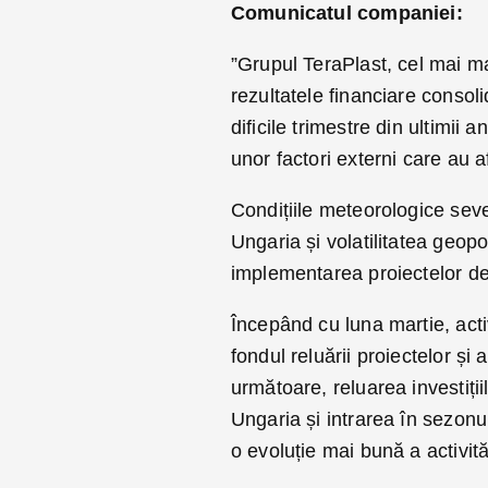
Comunicatul companiei:
”Grupul TeraPlast, cel mai m
rezultatele financiare consol
dificile trimestre din ultimii 
unor factori externi care au a
Condițiile meteorologice seve
Ungaria și volatilitatea geopoli
implementarea proiectelor de 
Începând cu luna martie, acti
fondul reluării proiectelor și 
următoare, reluarea investiții
Ungaria și intrarea în sezonu
o evoluție mai bună a activită