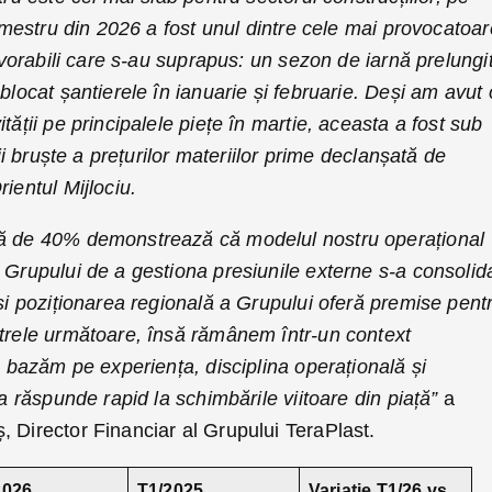
rimestru din 2026 a fost unul dintre cele mai provocatoar
favorabili care s-au suprapus: un sezon de iarnă prelungit
blocat șantierele în ianuarie și februarie. Deși am avut 
tății pe principalele piețe în martie, aceasta a fost sub
ții bruște a prețurilor materiilor prime declanșată de
ientul Mijlociu.
tă de 40% demonstrează că modelul nostru operațional
 Grupului de a gestiona presiunile externe s-a consolida
 și poziționarea regională a Grupului oferă premise pent
strele următoare, însă rămânem într-un context
Ne bazăm pe experiența, disciplina operațională și
 a răspunde rapid la schimbările viitoare din piață”
a
 Director Financiar al Grupului TeraPlast.
2026
T1/2025
Variație T1/26 vs