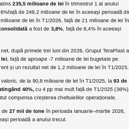
 atins
235,5 milioane de lei
în trimestrul 1 al anului
 6%față de 249,2 milioane de lei în aceeași perioadă di
 milioane de lei în T1/2026, față de 21 milioane de lei î
consolidată
a fost de
3,8%
, față de 8,4% în aceeași
 net, după primele trei luni din 2026, Grupul TeraPlast 
lei
, față de aproape -7 milioane de lei bugetate pe
urent și un rezultat net de 1,2 milioane de lei în T1/2025.
valoric, de la 90,8 milioane de lei în T1/2025, la
93 de
, atingând 40%,
cu 4 pp mai mult față de T1/2025 (36%)
tut compensa creșterea cheltuielilor operaționale.
t de
27 mii de tone
în perioada ianuarie–martie 2026,
eași perioadă a anului trecut.