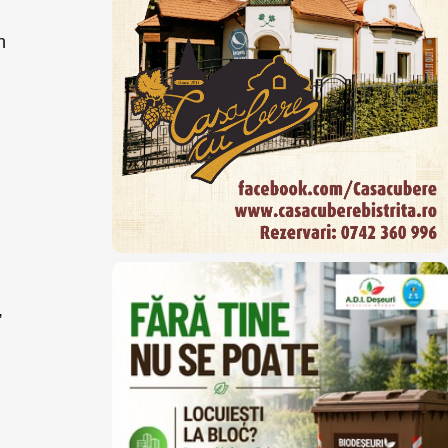
n
n
a
,