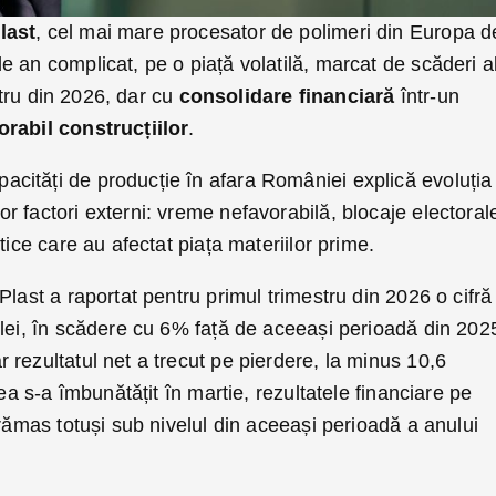
last
, cel mai mare procesator de polimeri din Europa d
 an complicat, pe o piață volatilă, marcat de scăderi a
estru din 2026, dar cu
consolidare financiară
într-un
orabil construcțiilor
.
ități de producție în afara României explică evoluția
 factori externi: vreme nefavorabilă, blocaje electoral
tice care au afectat piața materiilor prime.
Plast a raportat pentru primul trimestru din 2026 o cifră
 lei, în scădere cu 6% față de aceeași perioadă din 202
rezultatul net a trecut pe pierdere, la minus 10,6
tea s-a îmbunătățit în martie, rezultatele financiare pe
 rămas totuși sub nivelul din aceeași perioadă a anului