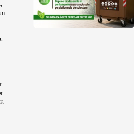
,
un
a.
r
or
ța