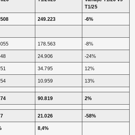
T1/25
.508
249.223
-6%
.055
178.563
-8%
048
24.906
-24%
051
34.795
12%
354
10.959
13%
074
90.819
2%
87
21.026
-58%
%
8,4%