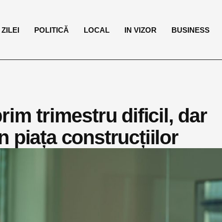
ZILEI
POLITICĂ
LOCAL
IN VIZOR
BUSINESS
im trimestru dificil, dar
 piața construcțiilor