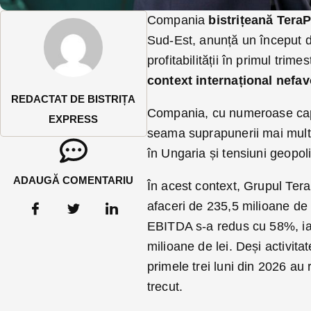
Compania
bistrițeană TeraP
Sud-Est, anunță un început de
profitabilității în primul trim
context internațional nefav
REDACTAT DE BISTRIȚA
Compania, cu numeroase capac
EXPRESS
seama suprapunerii mai multor
în Ungaria și tensiuni geopoli
ADAUGĂ COMENTARIU
În acest context, Grupul Tera
afaceri de 235,5 milioane de
EBITDA s-a redus cu 58%, iar 
milioane de lei. Deși activita
primele trei luni din 2026 au
trecut.