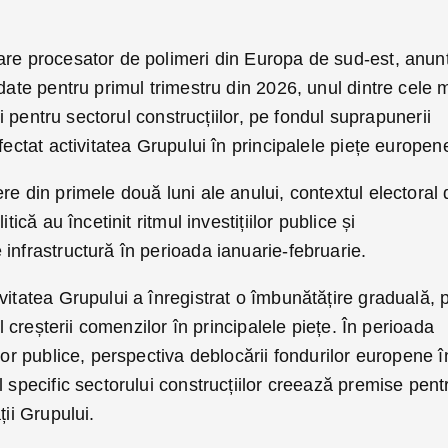
are procesator de polimeri din Europa de sud-est, anun
idate pentru primul trimestru din 2026, unul dintre cele 
ani pentru sectorul construcțiilor, pe fondul suprapunerii
fectat activitatea Grupului în principalele piețe europen
re din primele două luni ale anului, contextul electoral 
tică au încetinit ritmul investițiilor publice și
infrastructură în perioada ianuarie-februarie.
vitatea Grupului a înregistrat o îmbunătățire graduală, 
al creșterii comenzilor în principalele piețe. În perioada
lor publice, perspectiva deblocării fondurilor europene î
l specific sectorului construcțiilor creează premise pent
ții Grupului.