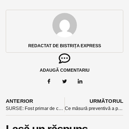
REDACTAT DE BISTRIȚA EXPRESS
ADAUGĂ COMENTARIU
ANTERIOR
URMĂTORUL
SURSE: Fost primar de comună din BN reținut. Este acuzat de abuz în serviciu și delapidare
Ce măsură preventivă a primit fostul primar din Miceștii de Câmpie, Ioan Becan, după audierea de către procurori?