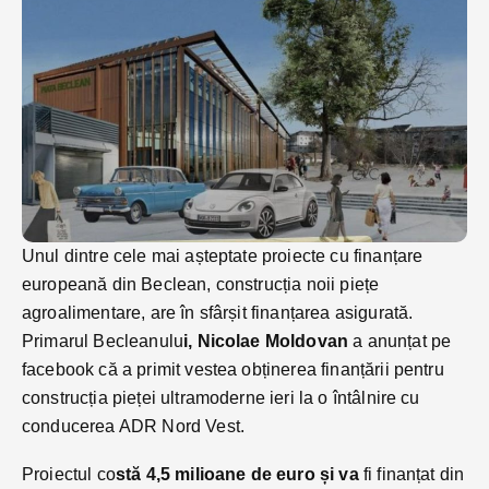
Unul dintre cele mai așteptate proiecte cu finanțare
europeană din Beclean, construcția noii piețe
agroalimentare, are în sfârșit finanțarea asigurată.
Primarul Becleanulu
i, Nicolae Moldovan
a anunțat pe
facebook că a primit vestea obținerea finanțării pentru
construcția pieței ultramoderne ieri la o întâlnire cu
conducerea ADR Nord Vest.
Proiectul co
stă 4,5 milioane de euro și va
fi finanțat din