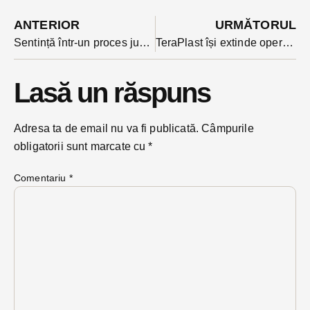
ANTERIOR
URMĂTORUL
Sentință într-un proces judecat cu ușile închise: 11 ani de închisoare pentru un septuagenar care a profitat sexual de dependența de droguri a unei adolescente
TeraPlast își extinde operațiunile către Europa de Vest. Compania bistrițeană preia o fabrică importantă de țevi de polietilenă din Spania
Lasă un răspuns
Adresa ta de email nu va fi publicată.
Câmpurile
obligatorii sunt marcate cu
*
Comentariu
*