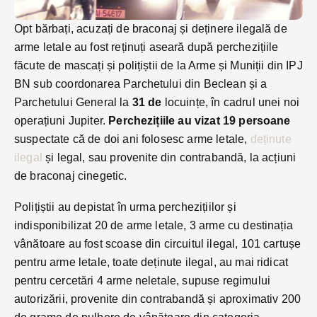
Opt bărbați, acuzați de braconaj și deținere ilegală de
arme letale au fost reținuți aseară după perchezițiile
făcute de mascați și polițiștii de la Arme și Muniții din IPJ
BN sub coordonarea Parchetului din Beclean și a
Parchetului General la
31 de
locuințe, în cadrul unei noi
operațiuni Jupiter.
Perchezițiile au vizat 19 persoane
suspectate că de doi ani folosesc arme letale,
deținute
ilegal
și legal, sau provenite din contrabandă, la acțiuni
de braconaj cinegetic.
Polițiștii au depistat în urma perchezițiilor și
indisponibilizat 20 de arme letale, 3 arme cu destinația
vânătoare au fost scoase din circuitul ilegal, 101 cartușe
pentru arme letale, toate deținute ilegal, au mai ridicat
pentru cercetări 4 arme neletale, supuse regimului
autorizării, provenite din contrabandă și aproximativ 200