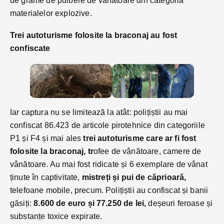
de grame de pulbere de vânătoare din categoria
materialelor explozive.
Trei autoturisme folosite la braconaj au fost
confiscate
Iar captura nu se limitează la atât: polițiștii au mai
confiscat 86.423 de articole pirotehnice din categoriile
P1 și F4 și mai ales
trei autoturisme care ar fi fost
folosite la braconaj, tr
ofee de vânătoare, camere de
vânătoare. Au mai fost ridicate și 6 exemplare de vânat
ținute în captivitate,
mistreți și pui de căprioară,
telefoane mobile, precum. Polițiștii au confiscat și banii
găsiți:
8.600 de euro și 77.250 de lei,
deșeuri feroase și
substanțe toxice expirate.