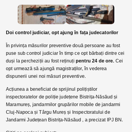
Doi control judiciar, opt ajung în fața judecatorilor
În privința măsurilor preventive două persoane au fost
puse sub control judiciar în timp ce opt bărbați dintre cei
duși la percheziții au fost reținuți
pentru 24 de ore.
Cei
opt urmează să ajungă magistraților, în vederea
dispunerii unei noi măsuri preventive.
Acțiunea a beneficiat de sprijinul polițiștilor
inspectoratelor de poliție județene Bistrița-Năsăud și
Maramureș, jandarmilor grupărilor mobile de jandarmi
Cluj-Napoca și Târgu Mureș și Inspectoratului de
Jandarmi Județean Bistrița-Năsăud , a precizat IPJ BN.