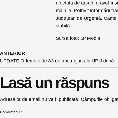
afectata de arsuri: a avut însă
mâinile. Potrivit informării t
Județean de Urgență, Camelia
stabilă.
Sursa foto: G4Media
ANTERIOR
UPDATE:O femeie de 83 de ani a ajuns la UPU după ce a căzut p
Lasă un răspuns
Adresa ta de email nu va fi publicată.
Câmpurile obliga
Comentariu
*