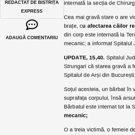
REDACTAT DE BISTRIȚA
internată la secția de Chirurg
EXPRESS
Cea mai gravă stare o are vict
brațe, c
u afectarea căilor re
din corp este internată la Ter
ADAUGĂ COMENTARIU
mecanic; a informat Spitalul
UPDATE, 15,40.
Spitalul Jud
Strungari că starea gravă a f
Spitalul de Arși din București
Soțul acesteia, un bărbat în 
suprafața corpului, însă arsuri
Bărbatul este internat tot la 
mecanic;
O a treia victimă, o femeie d