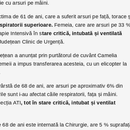
ie cu arsuri pe mâini.
ima de 61 de ani, care a suferit arsuri pe față, torace ș
spiratorii superioare.
Femeia, care are arsuri pe 33 
apie Intensivă în s
tare critică, intubată și ventilată
 Județean Clinic de Urgență.
ețean a anunțat prin purtătorul de cuvânt Camelia
emeii a impus transferarea acesteia, cu un elicopter la
.
vârstă de 68 de ani, are arsuri pe aproximativ 6% din
le sunt i-au afectat căile respiratorii, fața și mâini.
Secția ATI
, tot în stare critică, intubat și ventilat
e 68 de ani este internată la Chirurgie, are 5 % suprafaț