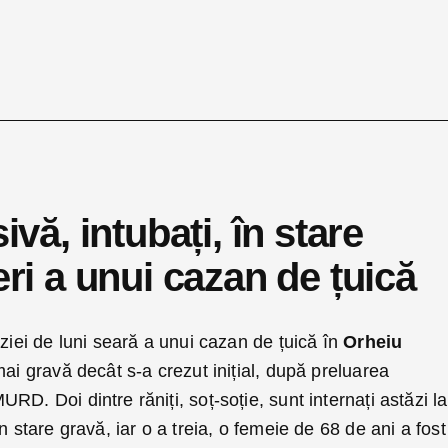
ivă, intubați, în stare
eri a unui cazan de țuică
ziei de luni seară a unui cazan de țuică în
Orheiu
ai gravă decât s-a crezut inițial, după preluarea
D. Doi dintre răniți, soț-soție, sunt internați astăzi la
în stare gravă, iar o a treia, o femeie de 68 de ani a fost