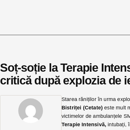
Soț-soție la Terapie Intens
critică după explozia de i
Starea răniților în urma explo
Bistriței (Cetate)
este mult m
victimelor de ambulanțele SMUR
Terapie Intensivă,
intubați, 