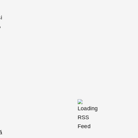
i
%
ă