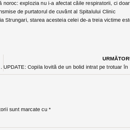
 noroc: explozia nu i-a afectat căile respiratorii, ci doar
ransmise de purtatorul de cuvânt al Spitalului Clinic
 Strungari, starea acesteia celei de-a treia victime es
URMĂTOR
e scările rulante din Decebal. E al treilea caz
UPDATE: Co
torii sunt marcate cu
*