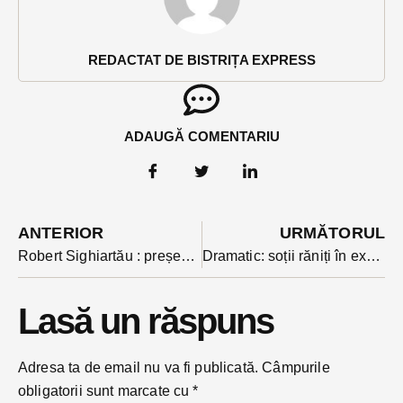
REDACTAT DE BISTRIȚA EXPRESS
ADAUGĂ COMENTARIU
ANTERIOR
URMĂTORUL
Robert Sighiartău : președintele ar trebui să clarifice direcția politică a țării, fie oferă mandatul unei majorități PSD, fie susține o formulă minoritară PNL-UDMR-USR
Dramatic: soții răniți în explozia unui cazan de țuică, transportați pe rând cu elicopterul la Spitalul de Arși din București
Lasă un răspuns
Adresa ta de email nu va fi publicată.
Câmpurile
obligatorii sunt marcate cu
*