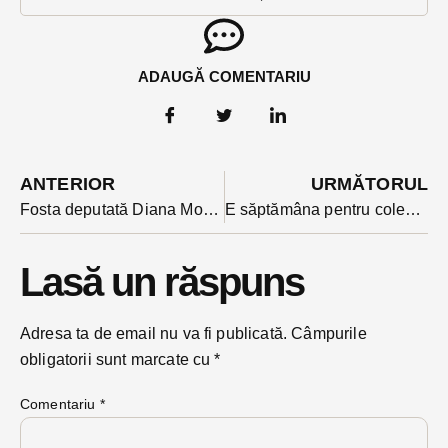
ADAUGĂ COMENTARIU
ANTERIOR
URMĂTORUL
Fosta deputată Diana Morar propusă vicepremier în Guvernul Veștea. Bogdan Ivan e propunerea pentru Energie
E săptămâna pentru colectarea plasticului în cartierele Bistriței. ADI Deșeuri: ”Pregătiți miercuri pubela galbenă”
Lasă un răspuns
Adresa ta de email nu va fi publicată.
Câmpurile
obligatorii sunt marcate cu
*
Comentariu
*